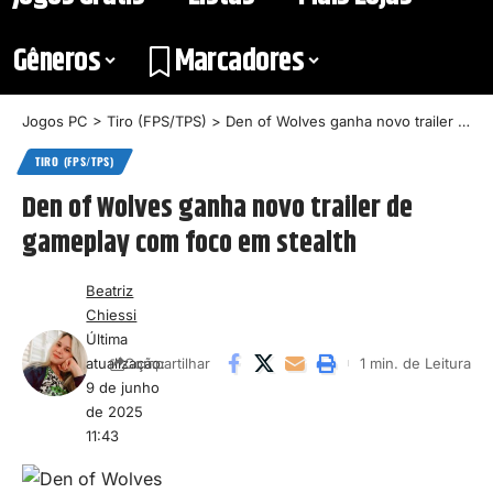
Gêneros
Marcadores
Jogos PC
>
Tiro (FPS/TPS)
>
Den of Wolves ganha novo trailer de gameplay com foco em stealth
TIRO (FPS/TPS)
Den of Wolves ganha novo trailer de
gameplay com foco em stealth
Beatriz
Chiessi
Última
atualização:
1 min. de Leitura
Compartilhar
9 de junho
de 2025
11:43