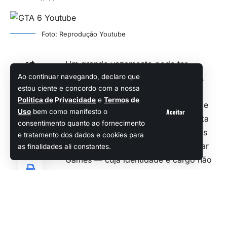
Foto: Reprodução Youtube
Um grande vazamento pode ter
Ao continuar navegando, declaro que
revelado o que esperar de
GTA 6
. A
Compartilhar
estou ciente e concordo com a nossa
fonte é a mesma que revelou
Política de Privacidade
e
Termos de
corretamente a existência de Jason e
Aceitar
Uso
bem como manifesto o
Lucia como protagonistas, mas desta
consentimento quanto ao fornecimento
vez afirma ter obtido as informações
e tratamento dos dados e cookies para
de um funcionário sênior da Rockstar
as finalidades ali constantes.
Games — cuja identidade e cargo não
foram divulgados.
Sumário
Principais revelações do vazamento de