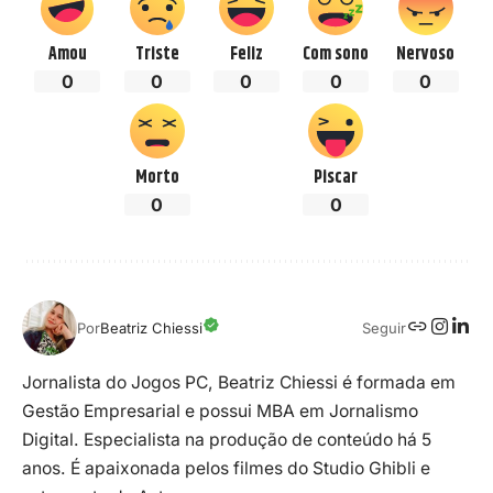
Amou
Triste
Feliz
Com sono
Nervoso
0
0
0
0
0
Morto
Piscar
0
0
Seguir
Por
Beatriz Chiessi
Jornalista do Jogos PC, Beatriz Chiessi é formada em
Gestão Empresarial e possui MBA em Jornalismo
Digital. Especialista na produção de conteúdo há 5
anos. É apaixonada pelos filmes do Studio Ghibli e