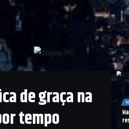
ica de graça na
TI
por tempo
Ha
re