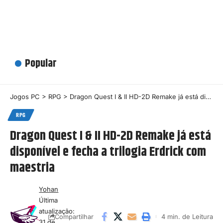
Popular
Jogos PC
>
RPG
>
Dragon Quest I & II HD-2D Remake já está disponível e fecha a trilogia Erdrick com maestria
RPG
Dragon Quest I & II HD-2D Remake já está
disponível e fecha a trilogia Erdrick com
maestria
Yohan
Última
atualização:
4 min. de Leitura
Compartilhar
31 de