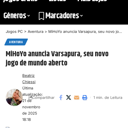
Gêneros
Marcadores
Jogos PC
>
Aventura
>
MiHoYo anuncia Varsapura, seu novo jogo de mundo aberto
AVENTURA
MiHoYo anuncia Varsapura, seu novo
jogo de mundo aberto
Beatriz
Chiessi
Última
atualização:
1 min. de Leitura
Compartilhar
21 de
novembro
de 2025
18:18