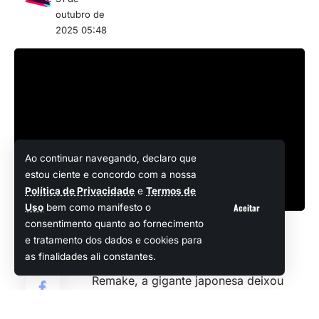
outubro de
2025 05:48
Ao continuar navegando, declaro que
estou ciente e concordo com a nossa
Política de Privacidade
e
Termos de
Aceitar
Uso
bem como manifesto o
consentimento quanto ao fornecimento
e tratamento dos dados e cookies para
Quando a Square Enix apresentou o
as finalidades ali constantes.
excelente
Dragon Quest III HD-2D
Compartilhar
Remake
, a gigante japonesa deixou
claro que uma coletânea chamada
Dragon Quest I & II HD-2D Remake já