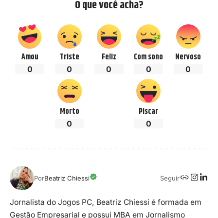
O que você acha?
Amou
Triste
Feliz
Com sono
Nervoso
0
0
0
0
0
Morto
Piscar
0
0
Seguir
Por
Beatriz Chiessi
Jornalista do Jogos PC, Beatriz Chiessi é formada em
Gestão Empresarial e possui MBA em Jornalismo