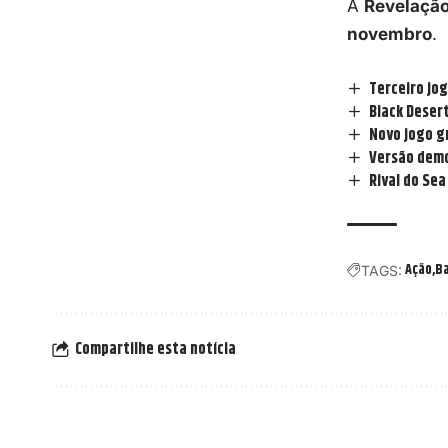
A
Revelação
novembro
.
Terceiro jog
Black Deser
Novo jogo gr
Versão demo 
Rival do Se
Ação
Ba
TAGS:
Compartilhe esta notícia