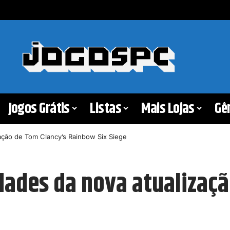
Jogos Grátis
Listas
Mais Lojas
Gê
zação de Tom Clancy’s Rainbow Six Siege
dades da nova atualizaç