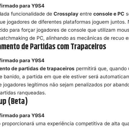
firmado para Y9S4
dada funcionalidade de
Crossplay
entre
console e PC
s
ue jogadores de diferentes plataformas joguem juntos.
zido para forçar jogadores de console que utilizam mou
matchmaking de PC, alinhando as mecânicas de recuo en
amento de Partidas com Trapaceiros
firmado para Y9S4
nto de partidas de trapaceiros
permitirá que, quando 
 e banido, a partida em que ele estiver será automatic
e jogadores legítimos não sejam penalizados por aband
artidas ranqueadas.
Cup (Beta)
firmado para Y9S4
p
proporcionará uma experiência competitiva de alta qu