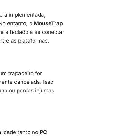
erá implementada,
 No entanto, o
MouseTrap
se e teclado a se conectar
tre as plataformas.
um trapaceiro for
amente cancelada. Isso
ono ou perdas injustas
alidade tanto no
PC