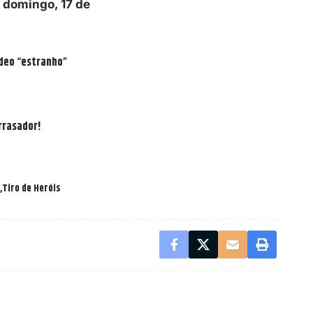
o
domingo, 17 de
ídeo “estranho”
rrasador!
Tiro de Heróis