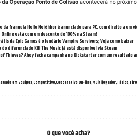
 da Operação Ponto de Colisão
acontecerá no próxim
o da franquia Hello Neighbor é anunciado para PC, com direito a um v
t Online está com um desconto de 100% na Steam!
átis da Epic Games é o lendário Vampire Survivors; Veja como baixar
do diferenciado Kill The Music já está disponível via Steam
a of Thieves? Ahoy fecha campanha no Kickstarter com um resultado a
seado em Equipes
Competitivo
Cooperativo On-line
Multijogador
Tático
Tiro
O que você acha?