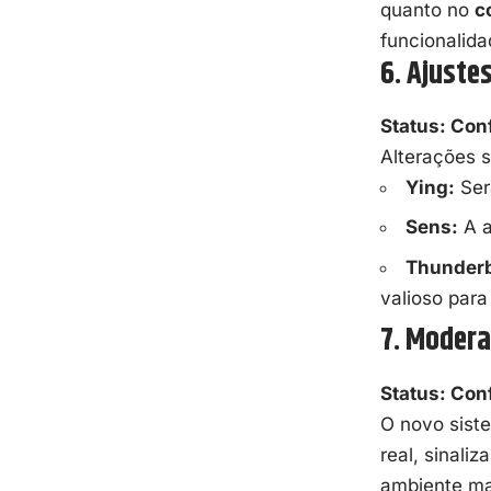
quanto no
c
funcionalida
6. Ajuste
Status: Con
Alterações s
Ying:
Será
Sens:
A a
Thunderb
valioso para
7. Modera
Status: Con
O novo sist
real, sinal
ambiente mai