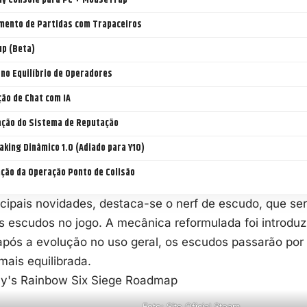
ay Console para PC + MouseTrap
amento de Partidas com Trapaceiros
up (Beta)
 no Equilíbrio de Operadores
ão de Chat com IA
ação do Sistema de Reputação
king Dinâmico 1.0 (Adiado para Y10)
ação da Operação Ponto de Colisão
ncipais novidades, destaca-se o nerf de escudo, que ser
s escudos no jogo. A mecânica reformulada foi introdu
pós a evolução no uso geral, os escudos passarão por 
mais equilibrada.
Foto: Site Oficial Steam