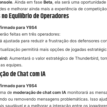
onsole
. Ainda em fase
Beta
, ela será uma oportunidade
des e melhorar ainda mais a experiência de competição
s no Equilíbrio de Operadores
firmado para Y9S4
erão feitas em três operadores:
 ajustada para reduzir a frustração dos defensores con
tualização permitirá mais opções de jogadas estratégic
ird:
Aumentará o valor estratégico de Thunderbird, to
 as equipes.
ção de Chat com IA
firmado para Y9S4
ema de
moderação de chat com IA
monitorará as mens
izando ou removendo mensagens problemáticas. Isso aju
s saudável e a melhorar a interação entre os jogadore