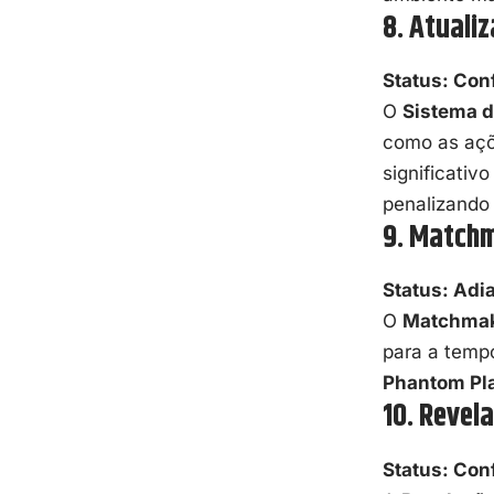
8. Atuali
Status: Con
O
Sistema 
como as açõ
significati
penalizando 
9. Matchm
Status: Adi
O
Matchmak
para a temp
Phantom Pl
10. Revel
Status: Con