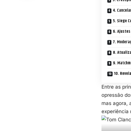
3. Crosspl
4. Cancel
5. Siege C
6. Ajustes
7. Moderaç
8. Atualiz
9. Matchma
10. Revel
Entre as pri
opressão do
mas agora, a
experiência 