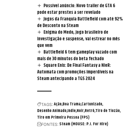
Possível anúncio: Novo trailer de GTA 6
pode estar prestes a ser revelado
Jogos da Franquia Battlefield com até 92%
de Desconto na Steam
Enigma do Medo, jogo brasileiro de
investigação e suspense, vai estrear no mês
que vem
Battlefield 6 tem gameplay vazado com
mais de 30 minutos do beta fechado
Square Enix: De Final Fantasy a NieR:
Automata com promoções imperdíveis na
Steam antecipando a TGS 2024
Ação
Boa Trama
Cartunizado
TAGS:
Desenho Animado
Indie
Noir
Retrô
Tiro de Tiozão
Tiro em Primeira Pessoa (FPS)
Steam (MOUSE: P.I. For Hire)
FONTES: