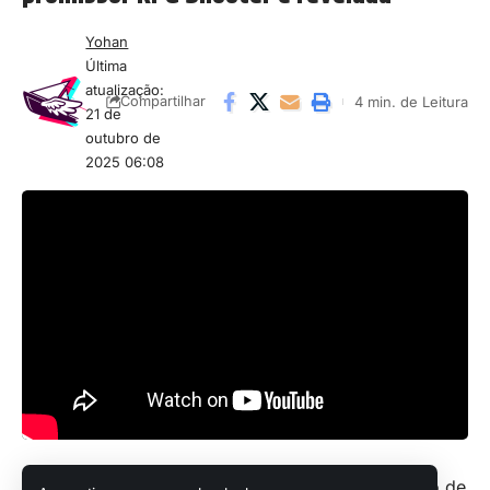
Yohan
Última
atualização:
4 min. de Leitura
Compartilhar
21 de
outubro de
2025 06:08
Ontem, 20 de outubro, com o apoio de