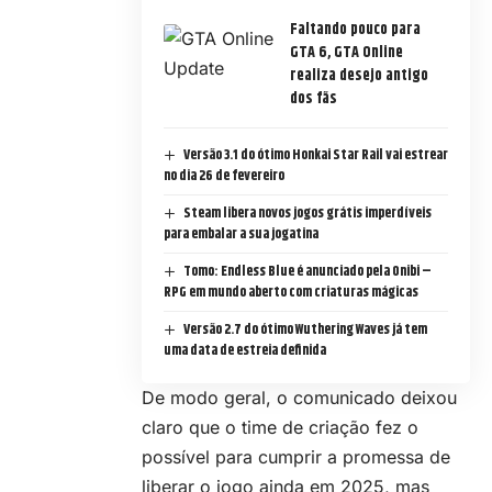
Faltando pouco para
GTA 6, GTA Online
realiza desejo antigo
dos fãs
Versão 3.1 do ótimo Honkai Star Rail vai estrear
no dia 26 de fevereiro
Steam libera novos jogos grátis imperdíveis
para embalar a sua jogatina
Tomo: Endless Blue é anunciado pela Onibi –
RPG em mundo aberto com criaturas mágicas
Versão 2.7 do ótimo Wuthering Waves já tem
uma data de estreia definida
De modo geral, o comunicado deixou
claro que o time de criação fez o
possível para cumprir a promessa de
liberar o jogo ainda em 2025, mas