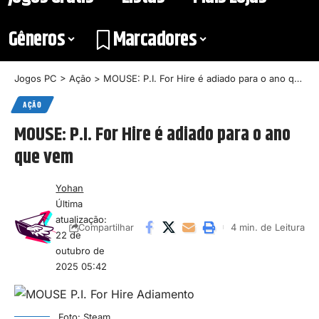
Gêneros
Marcadores
Jogos PC
>
Ação
>
MOUSE: P.I. For Hire é adiado para o ano que vem
AÇÃO
MOUSE: P.I. For Hire é adiado para o ano
que vem
Yohan
Última
atualização:
4 min. de Leitura
Compartilhar
22 de
outubro de
2025 05:42
Foto: Steam.