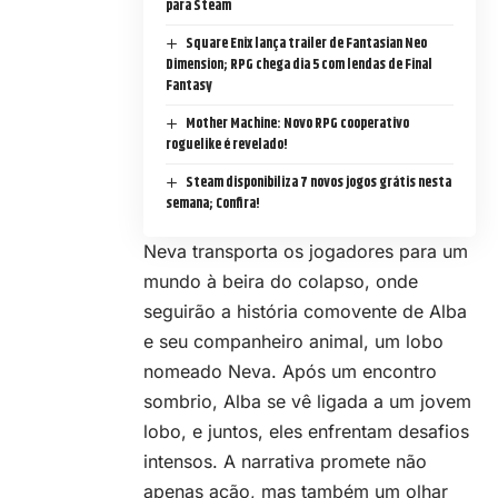
para Steam
Square Enix lança trailer de Fantasian Neo
Dimension; RPG chega dia 5 com lendas de Final
Fantasy
Mother Machine: Novo RPG cooperativo
roguelike é revelado!
Steam disponibiliza 7 novos jogos grátis nesta
semana; Confira!
Neva transporta os jogadores para um
mundo à beira do colapso, onde
seguirão a história comovente de Alba
e seu companheiro animal, um lobo
nomeado Neva. Após um encontro
sombrio, Alba se vê ligada a um jovem
lobo, e juntos, eles enfrentam desafios
intensos. A narrativa promete não
apenas ação, mas também um olhar