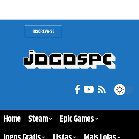
CONTATO
INSCREVA-SE
Home
Steam
Epic Games
Jogos Grátis
Listas
Mais Lojas