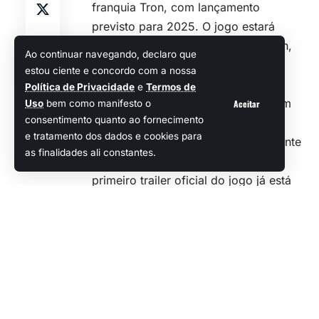
franquia Tron, com lançamento
Ao continuar navegando, declaro que
previsto para 2025. O jogo estará
estou ciente e concordo com a nossa
Política de Privacidade
e
Termos de
disponível para
PC
, Nintendo Switch,
Aceitar
Uso
bem como manifesto o
PlayStation 5 e Xbox Series X/S.
consentimento quanto ao fornecimento
Tron Catalyst dará continuidade à
e tratamento dos dados e cookies para
história de Tron: Identity, lançado em
as finalidades ali constantes.
2023, e terá como protagonista a
personagem Exo, uma figura intrigante
capaz de gerar loops temporais. O
primeiro trailer oficial do jogo já está
disponível, dando aos fãs uma prévia
do que esperar.
Assista: