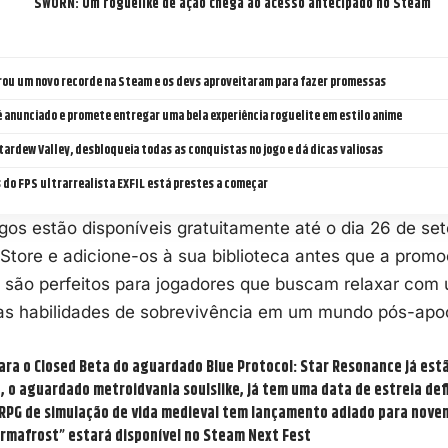
SWORN: Um roguelike de ação chega ao acesso antecipado no Steam
rou um novo recorde na Steam e os devs aproveitaram para fazer promessas
 anunciado e promete entregar uma bela experiência roguelite em estilo anime
tardew Valley, desbloqueia todas as conquistas no jogo e dá dicas valiosas
 do FPS ultrarrealista EXFIL está prestes a começar
os estão disponíveis gratuitamente até o dia 26 de set
Store e adicione-os à sua biblioteca antes que a prom
s são perfeitos para jogadores que buscam relaxar com
uas habilidades de sobrevivência em um mundo pós-apoc
para o Closed Beta do aguardado Blue Protocol: Star Resonance já est
 o aguardado metroidvania soulslike, já tem uma data de estreia def
RPG de simulação de vida medieval tem lançamento adiado para nove
rmafrost” estará disponível no Steam Next Fest