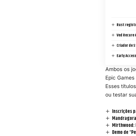
Rust regist
Ved Recure é
Criador de S
Early Access
Ambos os jog
Epic Games 
Esses título
ou testar s
Inscrições 
Mandragora,
Mirthwood: 
Demo de “Pe