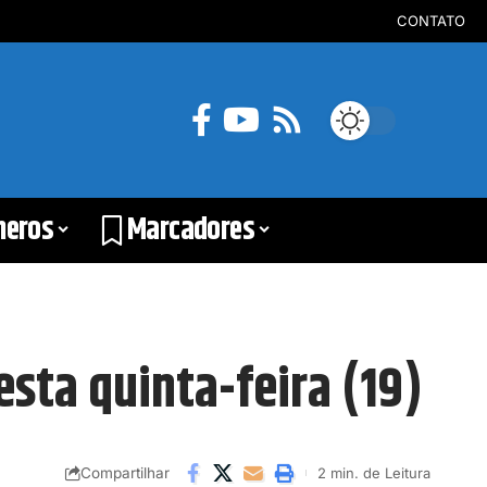
CONTATO
neros
Marcadores
esta quinta-feira (19)
Compartilhar
2 min. de Leitura