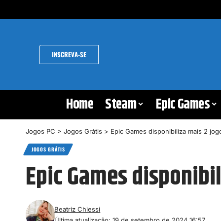
INSCREVA-SE
Home
Steam
Epic Games
Jogos PC
>
Jogos Grátis
>
Epic Games disponibiliza mais 2 jogo
JOGOS GRÁTIS
Epic Games disponibil
Beatriz Chiessi
Última atualização: 19 de setembro de 2024 16:57