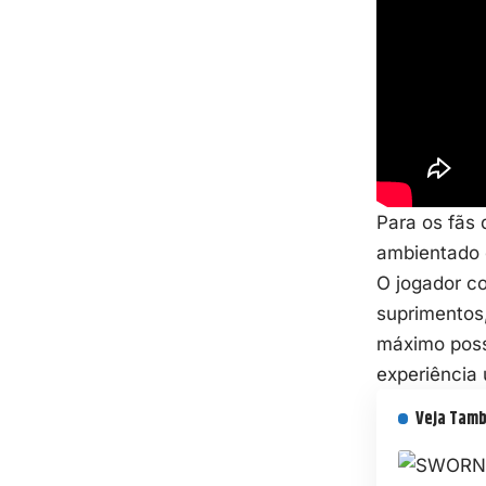
Para os fãs
ambientado 
O jogador c
suprimentos,
máximo possí
experiência 
Veja Tam