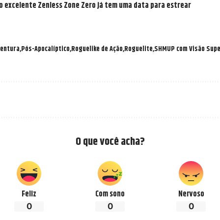
do excelente Zenless Zone Zero já tem uma data para estrear
entura
Pós-Apocalíptico
Roguelike de Ação
Roguelite
SHMUP com Visão Supe
O que você acha?
Feliz
Com sono
Nervoso
0
0
0