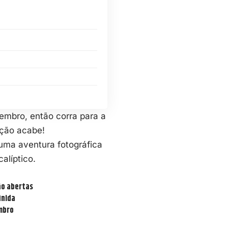
embro, então corra para a
oção acabe!
 uma aventura fotográfica
alíptico.
ão abertas
inida
mbro