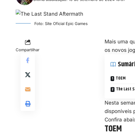
Foto: Site Oficial Epic Games
Mais uma qui
os novos jog
Compartilhar
Sumár
TOEM
The Last S
Nesta seman
disponíveis p
Confira abai
TOEM