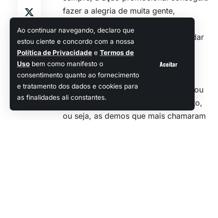
fazer a alegria de muita gente,
chamando a atenção para alguns
Ao continuar navegando, declaro que
projetos promissores que deverão dar
estou ciente e concordo com a nossa
o que falar.
Política de Privacidade
e
Termos de
E como costuma acontecer sempre
Aceitar
Uso
bem como manifesto o
consentimento quanto ao fornecimento
que uma edição do festival é
e tratamento dos dados e cookies para
encerrada, a dona da
Steam
já liberou
as finalidades ali constantes.
a lista com os “campeões” do evento,
ou seja, as demos que mais chamaram
a atenção dos players dos PCs…
vamos dar uma olhada nas promessas
que vão merecer a nossa atenção no
futuro?
Os “campeões” do Steam
Next Fest (Fevereiro de
2025)