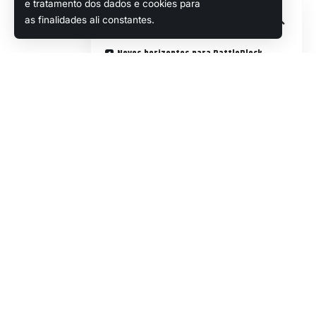
e tratamento dos dados e cookies para
Sumário
as finalidades ali constantes.
Novos horizontes para BattleBlock
Theater
Atualizações e novos conteúdos
O que o futuro reserva?
Sobre a The Behemoth
Esta atualização não estará disponível
para
Mac
e
Xbox 360
, mas há planos
para um novo lançamento para
consoles modernos.
Popular
BattleBlock Theater is soon receiving
Continuar Lendo
a quality of life update on Steam, oh
happy day! Higher resolution,
lightning fast frame rates, bug fixes