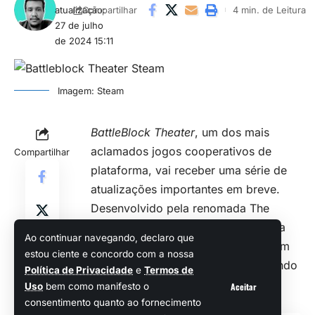
atualização:
4 min. de Leitura
Compartilhar
27 de julho
de 2024 15:11
Imagem: Steam
BattleBlock Theater
, um dos mais
aclamados jogos cooperativos de
Compartilhar
plataforma, vai receber uma série de
atualizações importantes em breve.
Desenvolvido pela renomada The
Behemoth, o jogo será atualizado na
Ao continuar navegando, declaro que
plataforma
Steam
, processando com
estou ciente e concordo com a nossa
maior resolução e frames por segundo
Política de Privacidade
e
Termos de
mais rápidos, além de uma série de
Aceitar
Uso
bem como manifesto o
correções de bugs.
consentimento quanto ao fornecimento