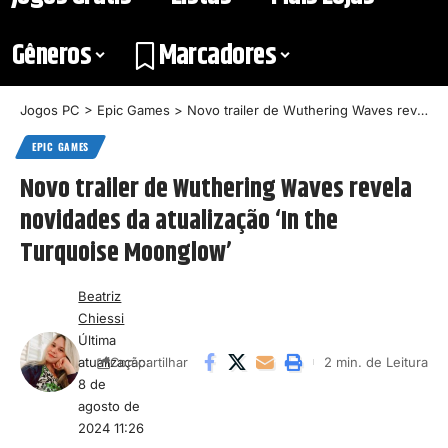
Gêneros
Marcadores
Jogos PC
>
Epic Games
>
Novo trailer de Wuthering Waves revela novidades da atualização ‘In the Turquoise Moonglow’
EPIC GAMES
Novo trailer de Wuthering Waves revela
novidades da atualização ‘In the
Turquoise Moonglow’
Beatriz
Chiessi
Última
atualização:
2 min. de Leitura
Compartilhar
8 de
agosto de
2024 11:26