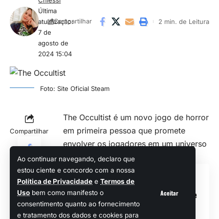
Última
atualização:
2 min. de Leitura
Compartilhar
7 de
agosto de
2024 15:04
Foto: Site Oficial Steam
The Occultist é um novo jogo de
horror
em primeira pessoa que promete
Compartilhar
envolver os jogadores em um universo
sombrio e assustador.
Ao continuar navegando, declaro que
estou ciente e concordo com a nossa
Veja Também
Política de Privacidade
e
Termos de
Aceitar
Uso
bem como manifesto o
Versão 2.3 do excelente
consentimento quanto ao fornecimento
Wuthering Waves vai
estrear na semana que
e tratamento dos dados e cookies para