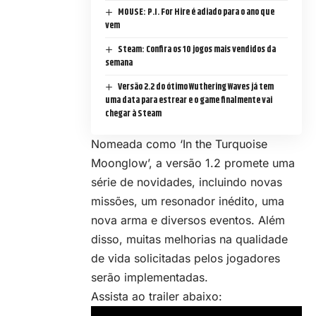
MOUSE: P.I. For Hire é adiado para o ano que
vem
Steam: Confira os 10 jogos mais vendidos da
semana
Versão 2.2 do ótimo Wuthering Waves já tem
uma data para estrear e o game finalmente vai
chegar à Steam
Nomeada como ‘In the Turquoise
Moonglow’, a versão 1.2 promete uma
série de novidades, incluindo novas
missões, um resonador inédito, uma
nova arma e diversos eventos. Além
disso, muitas melhorias na qualidade
de vida solicitadas pelos jogadores
serão implementadas.
Assista ao trailer abaixo: