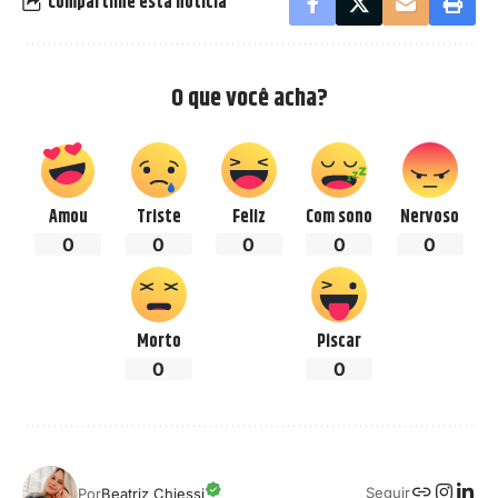
Compartilhe esta notícia
O que você acha?
Amou
Triste
Feliz
Com sono
Nervoso
0
0
0
0
0
Morto
Piscar
0
0
Seguir
Por
Beatriz Chiessi