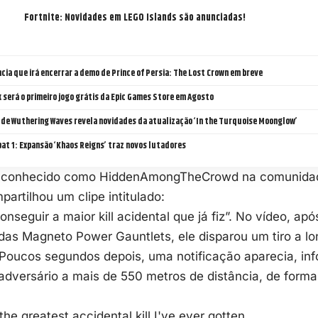
Fortnite: Novidades em LEGO Islands são anunciadas!
cia que irá encerrar a demo de Prince of Persia: The Lost Crown em breve
será o primeiro jogo grátis da Epic Games Store em Agosto
 de Wuthering Waves revela novidades da atualização ‘In the Turquoise Moonglow’
at 1: Expansão ‘Khaos Reigns’ traz novos lutadores
 conhecido como HiddenAmongTheCrowd na comunidade
partilhou um clipe intitulado:
onseguir a maior kill acidental que já fiz”. No vídeo, ap
 das Magneto Power Gauntlets, ele disparou um tiro a lo
 Poucos segundos depois, uma notificação aparecia, in
dversário a mais de 550 metros de distância, de forma 
 the greatest accidental kill I've ever gotten.