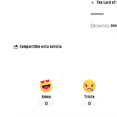
The Lord of
Dex
FONTES:
Compartilhe esta notícia
Amou
Triste
0
0