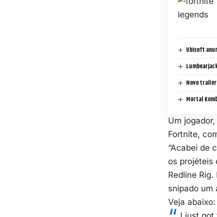
Ubisoft anun
Lumbearjack 
Novo trailer
Mortal Komb
Um jogador,
Fortnite, com
“Acabei de c
os projéteis
Redline Rig.
snipado um a
Veja abaixo:
I just got