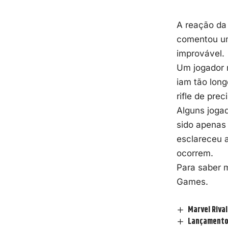
A reação da
comentou um 
improvável.
Um jogador 
iam tão lon
rifle de prec
Alguns jogad
sido apenas
esclareceu 
ocorrem.
Para saber m
Games
.
Marvel Rival
Lançamento 