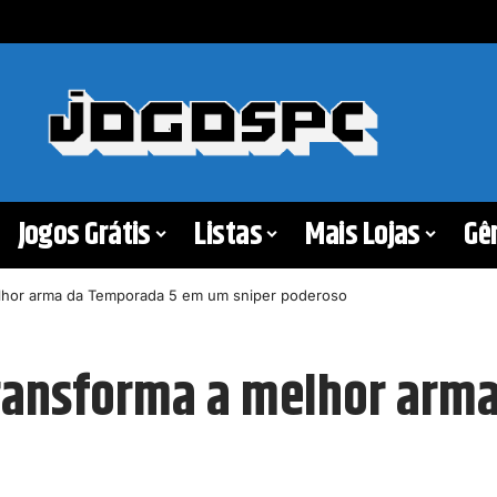
Jogos Grátis
Listas
Mais Lojas
Gê
elhor arma da Temporada 5 em um sniper poderoso
transforma a melhor arm