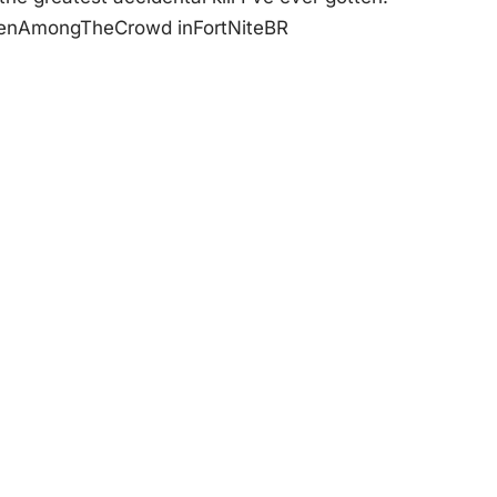
denAmongTheCrowd
in
FortNiteBR