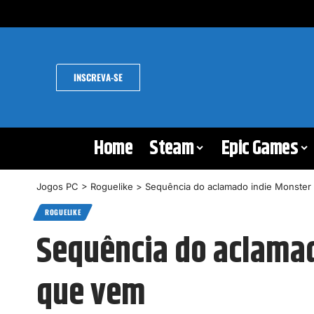
INSCREVA-SE
Home
Steam
Epic Games
Jogos PC
>
Roguelike
>
Sequência do aclamado indie Monster 
ROGUELIKE
Sequência do aclamad
que vem