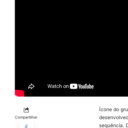
Ícone do gru
desenvolved
Compartilhar
sequência. D