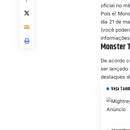
oficial no m
Pois é! Mons
dia 21 de ma
(você poderá
informações
Monster T
De acordo 
ser lançado 
destaques do
Veja Tam