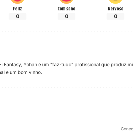
Feliz
Com sono
Nervoso
0
0
0
-Fi Fantasy, Yohan é um "faz-tudo" profissional que produz m
enal e um bom vinho.
Conec