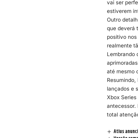
vai ser perf
estiverem i
Outro detalh
que deverá 
positivo nos
realmente t
Lembrando q
aprimoradas 
até mesmo o
Resumindo, M
lançados e s
Xbox Series 
antecessor.
total atençã
Atlus anunc