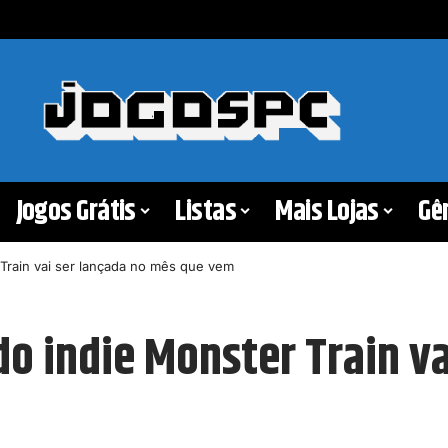
Jogos Grátis
Listas
Mais Lojas
Gê
Train vai ser lançada no mês que vem
o indie Monster Train va