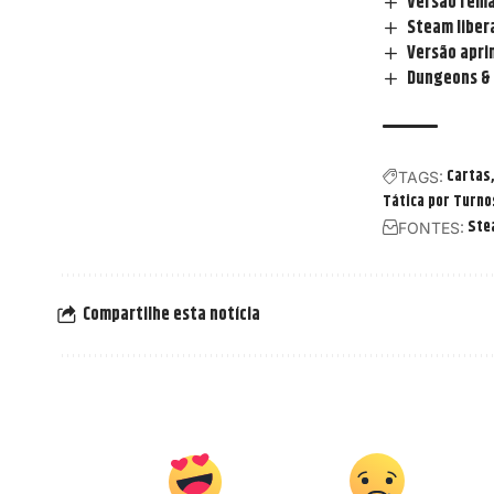
Versão rema
Steam liber
Versão apri
Dungeons & 
Cartas
TAGS:
Tática por Turno
Ste
FONTES:
Compartilhe esta notícia