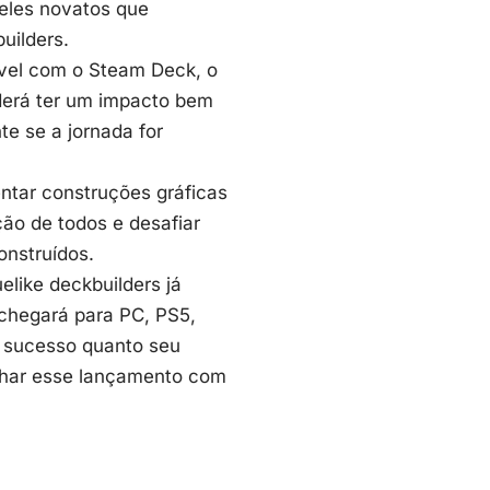
ueles novatos que
builders
.
ível com o Steam Deck, o
derá ter um impacto bem
e se a jornada for
tar construções gráficas
ão de todos e desafiar
nstruídos.
like deckbuilders já
 chegará para PC, PS5,
o sucesso quanto seu
nhar esse lançamento com