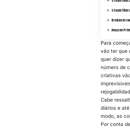
Steam libera
Steam libera
Broken Arrow
Amazon Prim
Para começar
vão ter que 
quer dizer q
número de c
criativas vã
imprevisívei
rejogabilid
Cabe ressal
diários e a
modo, as co
Por conta d