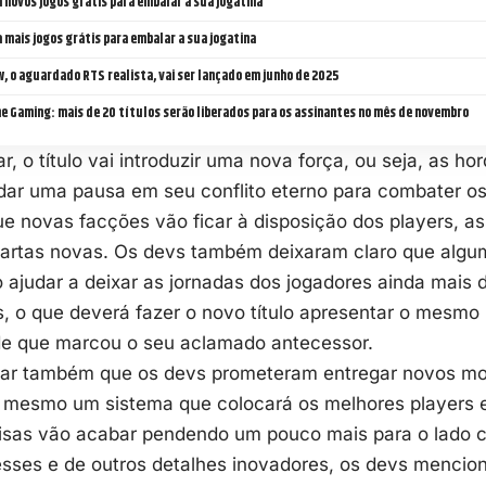
 novos jogos grátis para embalar a sua jogatina
 mais jogos grátis para embalar a sua jogatina
, o aguardado RTS realista, vai ser lançado em junho de 2025
e Gaming: mais de 20 títulos serão liberados para os assinantes no mês de novembro
, o título vai introduzir uma nova força, ou seja, as ho
dar uma pausa em seu conflito eterno para combater os
ue novas facções vão ficar à disposição dos players, 
artas novas. Os devs também deixaram claro que alg
o ajudar a deixar as jornadas dos jogadores ainda mais 
s, o que deverá fazer o novo título apresentar o mesmo 
ade que marcou o seu aclamado antecessor.
tar também que os devs prometeram entregar novos mod
té mesmo um sistema que colocará os melhores players
isas vão acabar pendendo um pouco mais para o lado c
esses e de outros detalhes inovadores, os devs menci