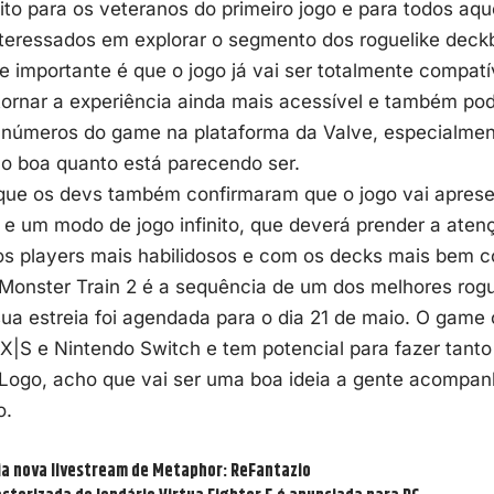
eito para os veteranos do primeiro jogo e para todos aq
nteressados em explorar o segmento dos
roguelike deck
e importante é que o jogo já vai ser totalmente compat
tornar a experiência ainda mais acessível e também po
 números do game na plataforma da Valve, especialment
ão boa quanto está parecendo ser.
ue os devs também confirmaram que o jogo vai apresen
e um modo de jogo infinito, que deverá prender a atenç
s players mais habilidosos e com os decks mais bem co
onster Train 2 é a sequência de um dos melhores rogue
ua estreia foi agendada para o dia 21 de maio. O game
X|S e Nintendo Switch e tem potencial para fazer tant
 Logo, acho que vai ser uma boa ideia a gente acompa
o.
ia nova livestream de Metaphor: ReFantazio