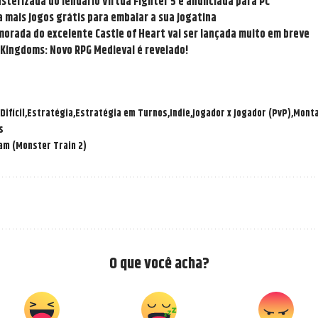
sterizada do lendário Virtua Fighter 5 é anunciada para PC
a mais jogos grátis para embalar a sua jogatina
morada do excelente Castle of Heart vai ser lançada muito em breve
Kingdoms: Novo RPG Medieval é revelado!
Difícil
Estratégia
Estratégia em Turnos
Indie
Jogador x Jogador (PvP)
Monta
s
am (Monster Train 2)
O que você acha?