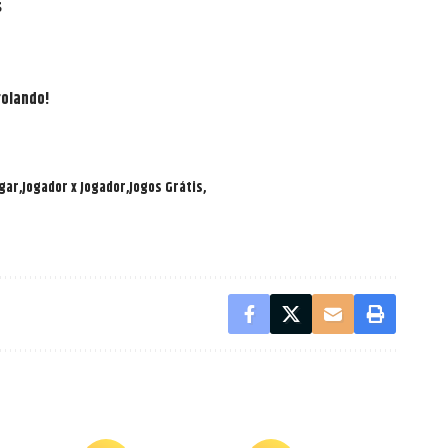
s
rolando!
ogar
Jogador x Jogador
Jogos Grátis