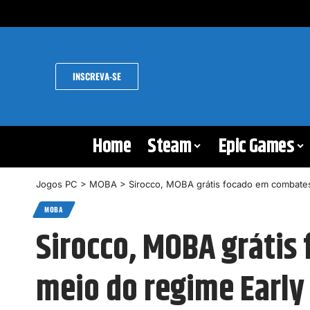
INSCREVA-SE
Home
Steam
Epic Games
Jogos PC
>
MOBA
>
Sirocco, MOBA grátis focado em combates 
MOBA
Sirocco, MOBA grátis
meio do regime Early