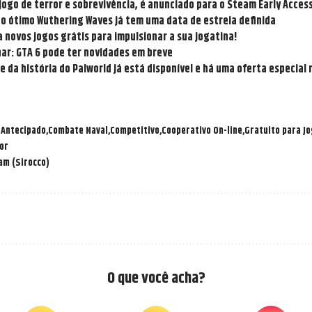
jogo de terror e sobrevivência, é anunciado para o Steam Early Acces
do ótimo Wuthering Waves já tem uma data de estreia definida
 novos jogos grátis para impulsionar a sua jogatina!
nar: GTA 6 pode ter novidades em breve
 da história do Palworld já está disponível e há uma oferta especial 
 Antecipado
Combate Naval
Competitivo
Cooperativo On-line
Gratuito para J
or
am (Sirocco)
O que você acha?