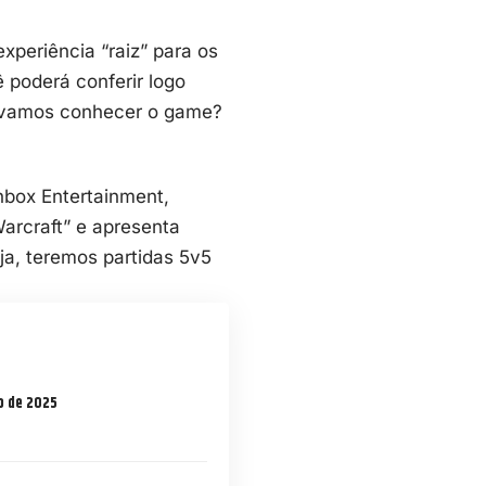
periência “raiz” para os
 poderá conferir logo
o… vamos conhecer o game?
box Entertainment,
arcraft” e apresenta
eja, teremos partidas 5v5
o de 2025