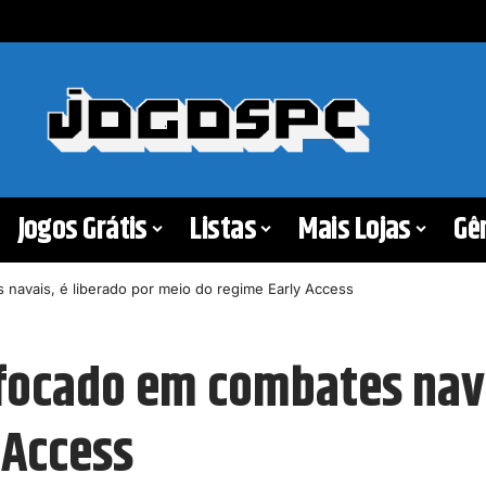
Jogos Grátis
Listas
Mais Lojas
Gê
navais, é liberado por meio do regime Early Access
 focado em combates nava
 Access