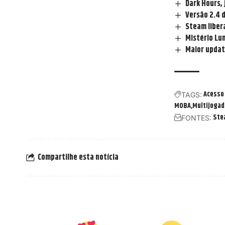
Dark Hours, 
Versão 2.4 
Steam libera
Mistério Lu
Maior update
Acesso
TAGS:
MOBA
Multijogad
Ste
FONTES:
Compartilhe esta notícia