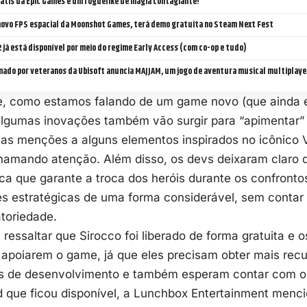
átis da Epic Games é um roguelike de magia contagiante!
 novo FPS espacial da Moonshot Games, terá demo gratuita no Steam Next Fest
 já está disponível por meio do regime Early Access (com co-op e tudo)
mado por veteranos da Ubisoft anuncia MAJJAM, um jogo de aventura musical multiplayer
, como estamos falando de um game novo (que ainda 
algumas inovações também vão surgir para “apimentar” 
 as menções a alguns elementos inspirados no icônico 
amando atenção. Além disso, os devs deixaram claro
 que garante a troca dos heróis durante os confrontos
des estratégicas de uma forma considerável, sem conta
toriedade.
 ressaltar que Sirocco foi liberado de forma gratuita e
 apoiarem o game, já que eles precisam obter mais rec
s de desenvolvimento e também esperam contar com o 
d que ficou disponível, a Lunchbox Entertainment menc