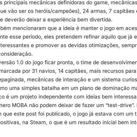
s principais mecânicas definidoras do game, mecânicas 
que vão ser os heróis/campeões), 24 armas, 7 capitães 
 deverão deixar a experiência bem divertida.
bém mencionaram que a ideia é manter o jogo em acess
te esse período, eles pretendem refinar aquilo que já e
nteressantes e promover as devidas otimizações, semp
consideração.
ersão 1.0 do jogo ficar pronta, o time de desenvolvim
marcada por 31 navios, 14 capitães, mais recursos para
epaginada, mecânicas de interação e um sistema curios
omo uma simples batalha em um plano de dominação ma
co é um projeto independente com ideias bem interessan
ênero MOBA não podem deixar de fazer um “test-drive”.
que este post foi publicado, o jogo já estava com um 
ositivas,
na Steam
, o que é um resultado inicial bem in