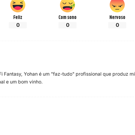
Feliz
Com sono
Nervoso
0
0
0
-Fi Fantasy, Yohan é um "faz-tudo" profissional que produz m
enal e um bom vinho.