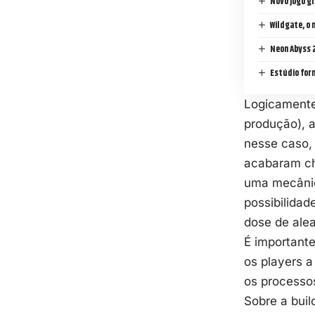
Novo jogo gr
Wildgate, o
Neon Abyss 2
Estúdio for
Logicamente
produção), 
nesse caso,
acabaram ch
uma mecânica
possibilida
dose de alea
É importante
os players a
os processo
Sobre a buil