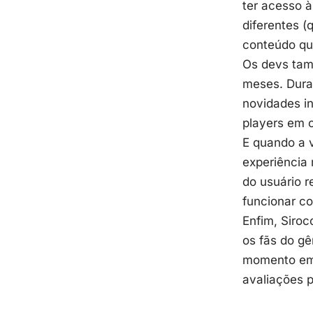
ter acesso à
diferentes (
conteúdo que
Os devs tam
meses. Duran
novidades i
players em 
E quando a v
experiência 
do usuário r
funcionar c
Enfim, Siroc
os fãs do g
momento em 
avaliações p