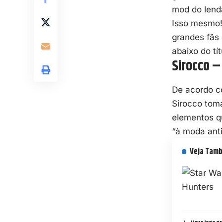
mod do lendá
Isso mesmo! 
grandes fãs 
abaixo do tí
Sirocco – 
De acordo c
Sirocco toma
elementos q
“à moda anti
Veja Tam