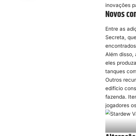
inovações pa
Novos con
Entre as ad
Secreta, qu
encontrados
Além disso, 
eles produz
tanques com
Outros recur
edifício con
fazenda. Ite
jogadores o