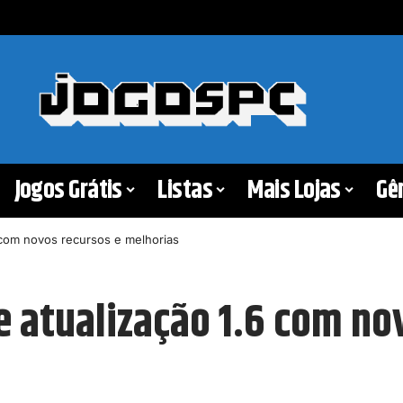
Jogos Grátis
Listas
Mais Lojas
Gê
 com novos recursos e melhorias
 atualização 1.6 com no