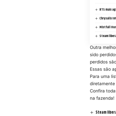
RTS mais ag
Chrysalis In
Mistfall Hun
Steam libera
Outra melhor
sido perdido
perdidos sã
Essas são a
Para uma lis
diretamente
Confira tod
na fazenda!
Steam liber