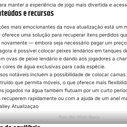
ra manter a experiência de jogo mais divertida e acessí
teúdos e recursos
ições mais emocionantes da nova atualização está um n
e oferece uma solução para recuperar itens perdidos q
 novamente — embora seja necessário pagar um preço 
agora é possível colocar peixes lendários em tanques d
am ovas de peixe lendário e dando aos jogadores a cha
 cores de água exclusivas para cada espécie.
sos notáveis incluem a possibilidade de colocar camas
struído que permita móveis, o que oferece mais flexibil
ns jogados na água também flutuam por um curto períod
s recuperem rapidamente ou com a ajuda de um anel ma
Foto: Site Oficial Steam