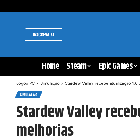
INSCREVA-SE
Home
Steam
Epic Games
Jogos PC
>
Simulação
>
Stardew Valley recebe atualização 1.6
SIMULAÇÃO
Stardew Valley recebe
melhorias