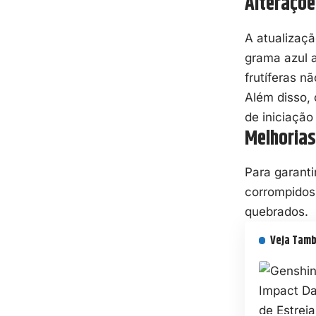
Alteraçõe
A atualizaçã
grama azul 
frutíferas n
Além disso,
de iniciação
Melhorias
Para garant
corrompidos
quebrados.
Veja Tam