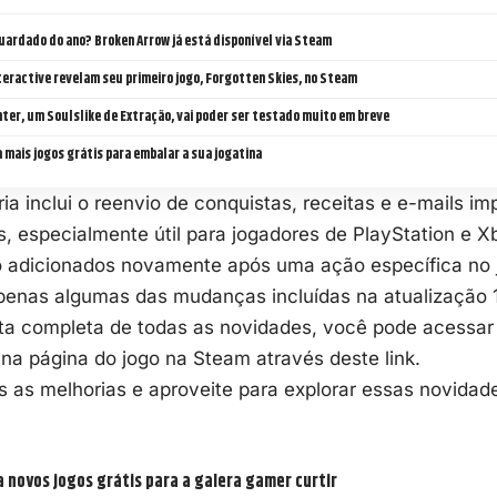
uardado do ano? Broken Arrow já está disponível via Steam
teractive revelam seu primeiro jogo, Forgotten Skies, no Steam
ter, um Soulslike de Extração, vai poder ser testado muito em breve
 mais jogos grátis para embalar a sua jogatina
ia inclui o reenvio de conquistas, receitas e e-mails i
s, especialmente útil para jogadores de PlayStation e X
o adicionados novamente após uma ação específica no 
penas algumas das mudanças incluídas na atualização 1
ta completa de todas as novidades, você pode acessar 
 na página do jogo na Steam através deste
link
.
as as melhorias e aproveite para explorar essas novid
a novos jogos grátis para a galera gamer curtir