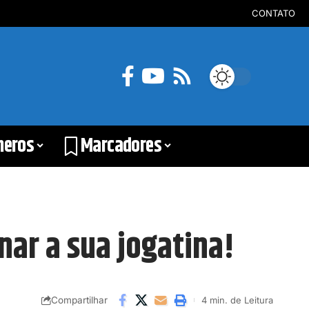
CONTATO
neros
Marcadores
nar a sua jogatina!
Compartilhar
4 min. de Leitura