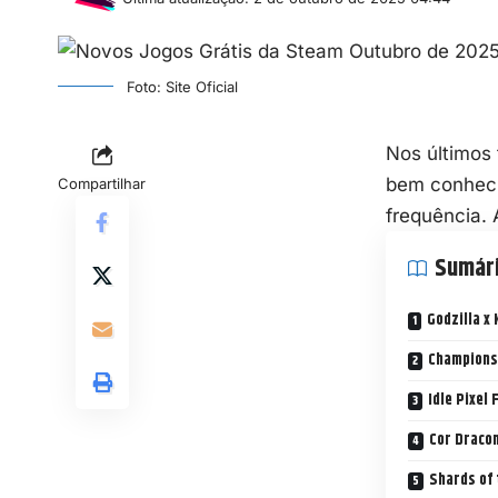
Foto: Site Oficial
Nos últimos
bem conheci
Compartilhar
frequência. 
Sumár
Godzilla x
Champions
Idle Pixel
Cor Dracon
Shards of 