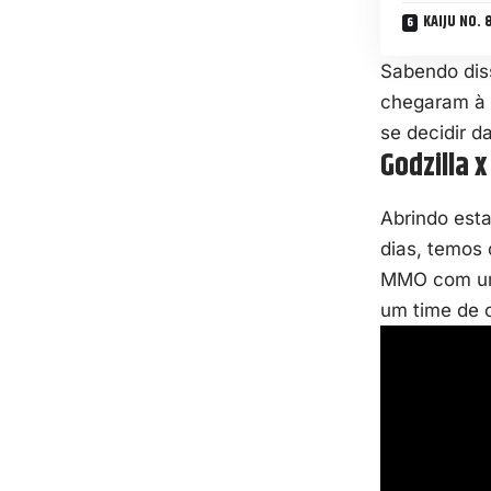
KAIJU NO. 
Sabendo diss
chegaram à S
se decidir 
Godzilla 
Abrindo est
dias, temos 
MMO com uma
um time de c