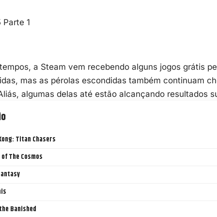
 tempos, a Steam vem recebendo alguns jogos grátis pe
das, mas as pérolas escondidas também continuam c
Aliás, algumas delas até estão alcançando resultados s
io
 Kong: Titan Chasers
 of The Cosmos
 Fantasy
is
the Banished