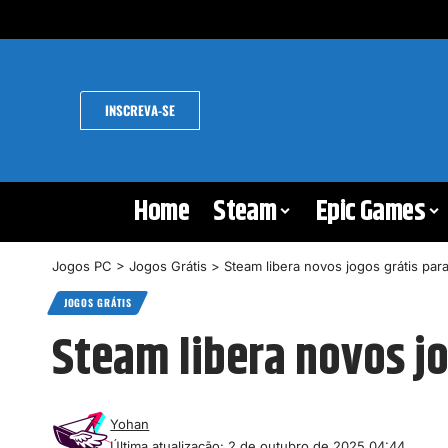
INSCREVA-SE
Home
Steam
Epic Games
Jogos PC
>
Jogos Grátis
>
Steam libera novos jogos grátis para
JOGOS GRÁTIS
Steam libera novos jo
Yohan
Última atualização: 2 de outubro de 2025 04:44