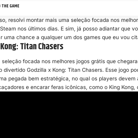
8 THE GAME
o, resolvi montar mais uma seleção focada nos melhore
team nos últimos dias. E sim, já posso adiantar que vo
dar uma chance a qualquer um dos games que eu vou cit
x Kong: Titan Chasers
a seleção focada nos melhores jogos grátis que chegar
o divertido
Godzilla x Kong: Titan Chasers
. Esse jogo p
 pegada bem estratégica, no qual os players devem a
açadores e encarar feras icônicas, como o King Kong, o