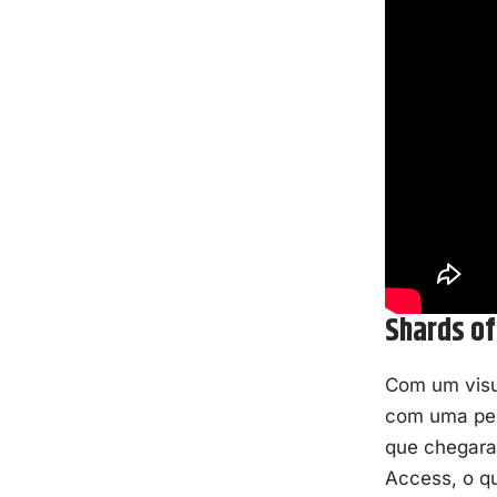
Shards of
Com um visu
com uma peg
que chegaram
Access, o qu