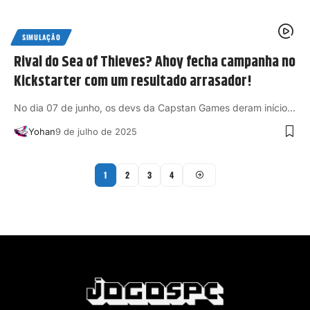
SIMULAÇÃO
Rival do Sea of Thieves? Ahoy fecha campanha no
Kickstarter com um resultado arrasador!
No dia 07 de junho, os devs da Capstan Games deram início…
Yohan
9 de julho de 2025
1
2
3
4