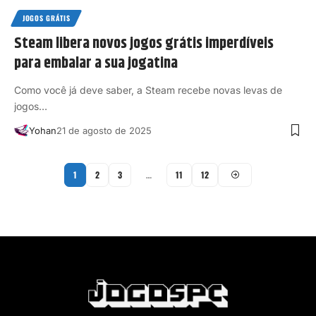
JOGOS GRÁTIS
Steam libera novos jogos grátis imperdíveis
para embalar a sua jogatina
Como você já deve saber, a Steam recebe novas levas de
jogos…
Yohan
21 de agosto de 2025
1
2
3
…
11
12