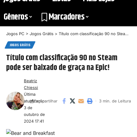
Gêneros
Marcadores
Jogos PC
>
Jogos Grátis
>
Título com classificação 90 no Steam pode ser baixado de graça na Epic!
JOGOS GRÁTIS
Título com classificação 90 no Steam
pode ser baixado de graça na Epic!
Beatriz
Chiessi
Última
atualização:
3 min. de Leitura
Compartilhar
3 de
outubro de
2024 17:41