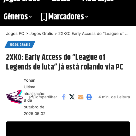
Gêneros
Marcadores
Jogos PC
>
Jogos Grátis
>
2XKO: Early Access do “League of Legends de luta” já está rolando via PC
JOGOS GRÁTIS
2XKO: Early Access do “League of
Legends de luta” já está rolando via PC
Yohan
Última
atualização:
4 min. de Leitura
Compartilhar
8 de
outubro de
2025 05:02