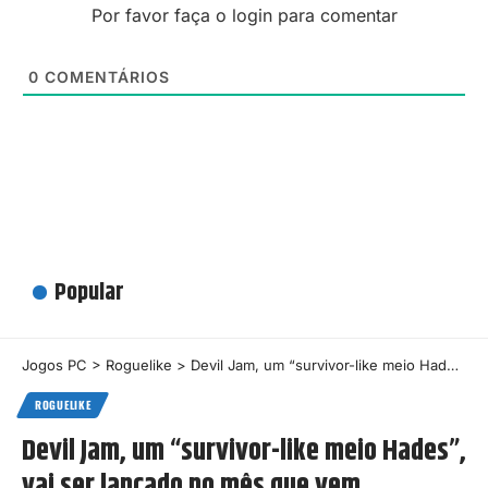
Por favor faça o login para comentar
0
COMENTÁRIOS
Popular
Jogos PC
>
Roguelike
>
Devil Jam, um “survivor-like meio Hades”, vai ser lançado no mês que vem
ROGUELIKE
Devil Jam, um “survivor-like meio Hades”,
vai ser lançado no mês que vem