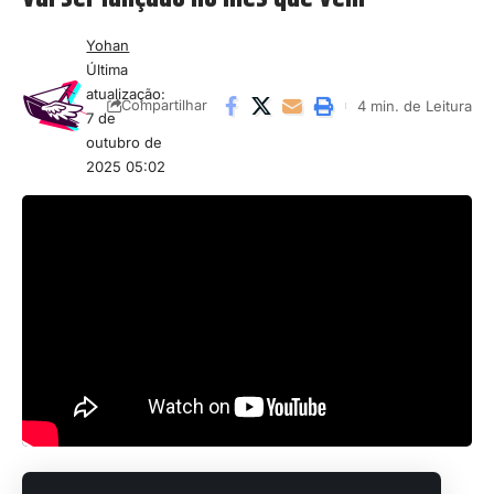
Yohan
Última
atualização:
4 min. de Leitura
Compartilhar
7 de
outubro de
2025 05:02