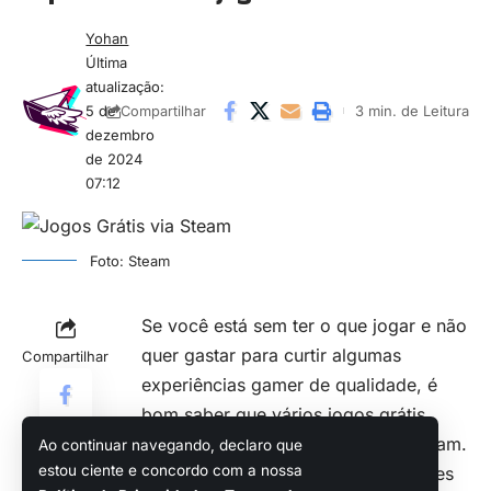
Yohan
Última
atualização:
5 de
3 min. de Leitura
Compartilhar
dezembro
de 2024
07:12
Foto: Steam
Se você está sem ter o que jogar e não
quer gastar para curtir algumas
Compartilhar
experiências gamer de qualidade, é
bom saber que vários
jogos grátis
continuam sendo publicados na Steam.
Ao continuar navegando, declaro que
estou ciente e concordo com a nossa
E sim, em muitos casos, esses games