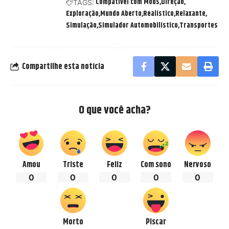
Compatível com Mods
Direção
TAGS:
Exploração
Mundo Aberto
Realístico
Relaxante
Simulação
Simulador Automobilístico
Transportes
Compartilhe esta notícia
O que você acha?
Amou
Triste
Feliz
Com sono
Nervoso
0
0
0
0
0
Morto
Piscar