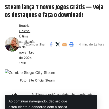
Steam lança 7 novos Jogos Grátis — Veja
os destaques e faça o download!
Beatriz
Chiessi
Última
atualização:
4 min. de Leitura
Compartilhar
6 de
novembro
de 2024
17:10
Foto: Site Oficial Steam
A Steam está repleta de novidades
para os fãs de jogos gratuitos nesta
Ao continuar navegando, declaro que
Compartilhar
estou ciente e concordo com a nossa
semana, com sete novos títulos que