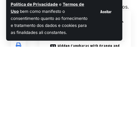
Política de Privacidade
e
Termos de
trazem diversão para todos os gostos.
Aceitar
Uso
bem como manifesto o
consentimento quanto ao fornecimento
Sumário
e tratamento dos dados e cookies para
as finalidades ali constantes.
Novos jogos grátis da Steam!
Hidden Capybaras with Orange and
Pumpkins
Pumpkin Panic
Tobacco Shop Simulator
Hangman
Haven & Hearth
Twilight Wars
Zombie Siege City
Desde aventuras leves e descontraídas