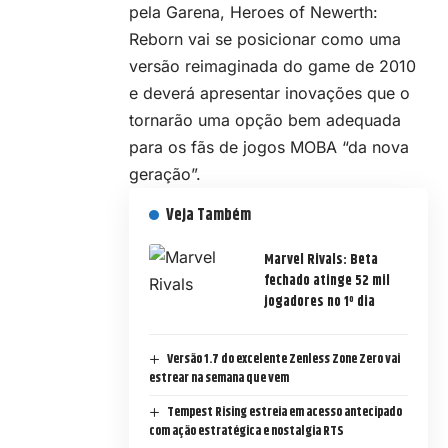
pela Garena, Heroes of Newerth:
Reborn vai se posicionar como uma
versão reimaginada do game de 2010
e deverá apresentar inovações que o
tornarão uma opção bem adequada
para os fãs de
jogos MOBA
“da nova
geração”.
Veja Também
Marvel Rivals: Beta
fechado atinge 52 mil
jogadores no 1º dia
Versão 1.7 do excelente Zenless Zone Zero vai
estrear na semana que vem
Tempest Rising estreia em acesso antecipado
com ação estratégica e nostalgia RTS