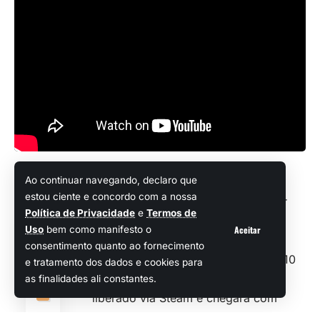
Ao continuar navegando, declaro que
Ontem, 27 de janeiro, a Koei Tecmo
estou ciente e concordo com a nossa
surpreendeu muita gente, ao revelar
Compartilhar
Política de Privacidade
e
Termos de
que o excelente Rise of the Ronin,
Aceitar
Uso
bem como manifesto o
exclusivo dos consoles PS5, vai
consentimento quanto ao fornecimento
ganhar uma versão para PC no dia 10
e tratamento dos dados e cookies para
de março. Pois é! O game vai ser
as finalidades ali constantes.
liberado
via Steam
e chegará com
várias otimizações.