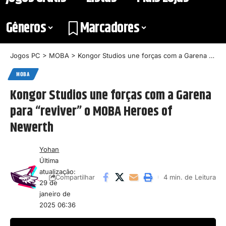
Gêneros
Marcadores
Jogos PC
>
MOBA
>
Kongor Studios une forças com a Garena para “reviver” o MOBA Heroes of Newerth
MOBA
Kongor Studios une forças com a Garena
para “reviver” o MOBA Heroes of
Newerth
Yohan
Última
atualização:
4 min. de Leitura
Compartilhar
29 de
janeiro de
2025 06:36