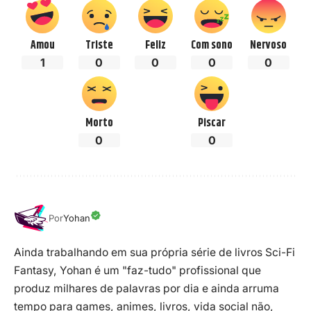
Amou
Triste
Feliz
Com sono
Nervoso
1
0
0
0
0
Morto
Piscar
0
0
Por
Yohan
Ainda trabalhando em sua própria série de livros Sci-Fi
Fantasy, Yohan é um "faz-tudo" profissional que
produz milhares de palavras por dia e ainda arruma
tempo para games, animes, livros, vida social não,