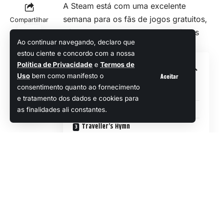
A Steam está com uma excelente
semana para os fãs de jogos gratuitos,
Compartilhar
oferecendo uma variedade de títulos
Ao continuar navegando, declaro que
que abrangem diferentes gêneros.
estou ciente e concordo com a nossa
Política de Privacidade
e
Termos de
Sumário
Aceitar
Uso
bem como manifesto o
consentimento quanto ao fornecimento
Terroro
e tratamento dos dados e cookies para
Oh Baby Kart
as finalidades ali constantes.
Traveller’s Hymn
AWAKEN – Astral Blade: First Contact
Fast Food Simulator: Prologue
Pizzapocalypse
Reverse: 1999
Se você é amante de terror,
RPG
ou até