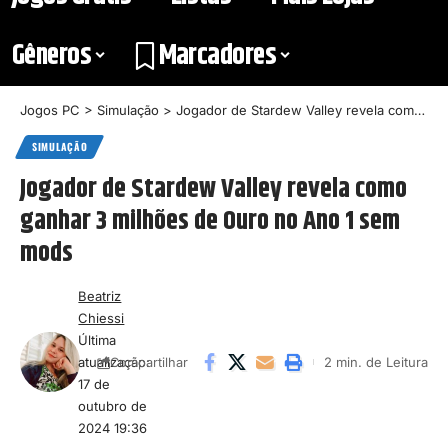
Gêneros
Marcadores
Jogos PC
>
Simulação
>
Jogador de Stardew Valley revela como ganhar 3 milhões de Ouro no Ano 1 sem mods
SIMULAÇÃO
Jogador de Stardew Valley revela como
ganhar 3 milhões de Ouro no Ano 1 sem
mods
Beatriz
Chiessi
Última
atualização:
2 min. de Leitura
Compartilhar
17 de
outubro de
2024 19:36