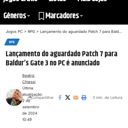
Gêneros
Marcadores
Jogos PC
>
RPG
>
Lançamento do aguardado Patch 7 para Baldur’s Gate 3 no PC é anunciado
RPG
Lançamento do aguardado Patch 7 para
Baldur’s Gate 3 no PC é anunciado
Beatriz
Chiessi
Última
atualização:
3 min. de Leitura
Compartilhar
2 de
setembro
de 2024
10:49