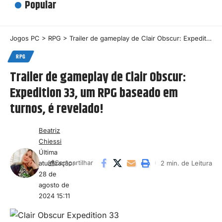
Popular
Jogos PC
>
RPG
>
Trailer de gameplay de Clair Obscur: Expedition 33, um RPG baseado em turnos, é revelado!
RPG
Trailer de gameplay de Clair Obscur:
Expedition 33, um RPG baseado em
turnos, é revelado!
Beatriz
Chiessi
Última
atualização:
2 min. de Leitura
Compartilhar
28 de
agosto de
2024 15:11