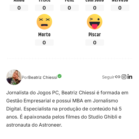
Amou
Triste
Feliz
Com sono
Nervoso
0
0
0
0
0
Morto
Piscar
0
0
Seguir
Por
Beatriz Chiessi
Jornalista do Jogos PC, Beatriz Chiessi é formada em
Gestão Empresarial e possui MBA em Jornalismo
Digital. Especialista na produção de conteúdo há 5
anos. É apaixonada pelos filmes do Studio Ghibli e
astronauta do Astroneer.