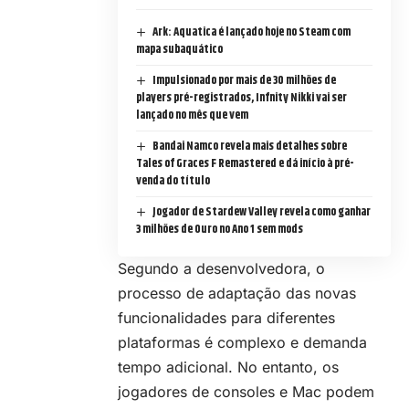
Ark: Aquatica é lançado hoje no Steam com
mapa subaquático
Impulsionado por mais de 30 milhões de
players pré-registrados, Infnity Nikki vai ser
lançado no mês que vem
Bandai Namco revela mais detalhes sobre
Tales of Graces F Remastered e dá início à pré-
venda do título
Jogador de Stardew Valley revela como ganhar
3 milhões de Ouro no Ano 1 sem mods
Segundo a desenvolvedora, o
processo de adaptação das novas
funcionalidades para diferentes
plataformas é complexo e demanda
tempo adicional. No entanto, os
jogadores de consoles e Mac podem