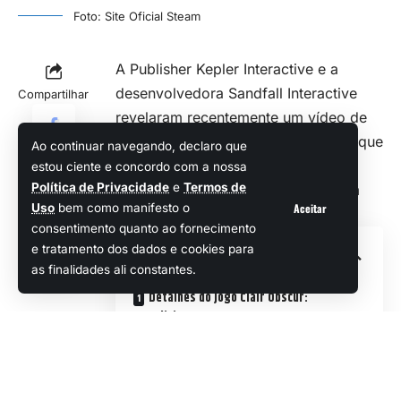
Foto: Site Oficial Steam
A Publisher Kepler Interactive e a
desenvolvedora Sandfall Interactive
Compartilhar
revelaram recentemente um vídeo de
sete minutos intitulado “First Look”, que
Ao continuar navegando, declaro que
traz uma prévia de Clair Obscur:
estou ciente e concordo com a nossa
Política de Privacidade
e
Termos de
Expedition 33, um
RPG
baseado em
Aceitar
Uso
bem como manifesto o
turnos anunciado em junho.
consentimento quanto ao fornecimento
Sumário
e tratamento dos dados e cookies para
as finalidades ali constantes.
Detalhes do jogo Clair Obscur:
Expedition 33
Análise do Gameplay
A mecânica inovadora do jogo mistura