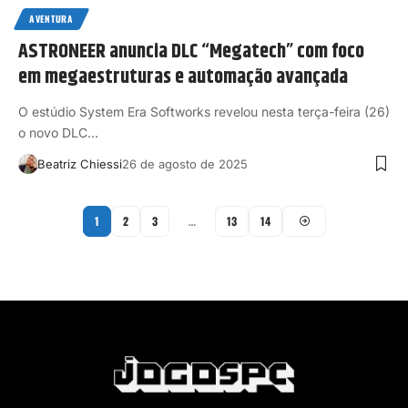
AVENTURA
ASTRONEER anuncia DLC “Megatech” com foco
em megaestruturas e automação avançada
O estúdio System Era Softworks revelou nesta terça-feira (26)
o novo DLC…
Beatriz Chiessi
26 de agosto de 2025
1
2
3
…
13
14