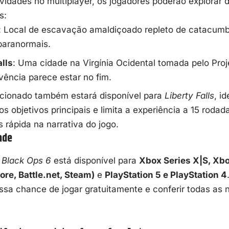
vidades no multiplayer, os jogadores poderão explorar
s
:
: Local de escavação amaldiçoado repleto de catacumb
aranormais.
alls
: Uma cidade na Virgínia Ocidental tomada pelo Proj
vência parece estar no fim.
cionado também estará disponível para
Liberty Falls
, i
os objetivos principais e limita a experiência a 15 roda
 rápida na narrativa do jogo.
ade
: Black Ops 6
está disponível para
Xbox Series X|S, Xb
ore, Battle.net, Steam)
e
PlayStation 5 e PlayStation 4
ssa chance de jogar gratuitamente e conferir todas as