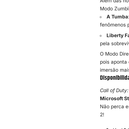
Além das no
Modo
Zumbi
A Tumba
fenômenos p
Liberty F
pela sobrevi
O Modo Dire
pois aponta 
imersão mais
Disponibilid
Call of Duty
Microsoft St
Não perca e
2!