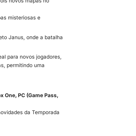
 dois novos mapas no
as misteriosas e
eto Janus, onde a batalha
deal para novos jogadores,
das, permitindo uma
ox One, PC (Game Pass,
.
 novidades da Temporada