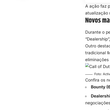
A ação faz 
atualização 
Novos map
Durante o pe
“Dealership”
Outro desta
tradicional
M
eliminações 
Foto: Acti
Confira os n
Bounty (
Dealershi
negociações 