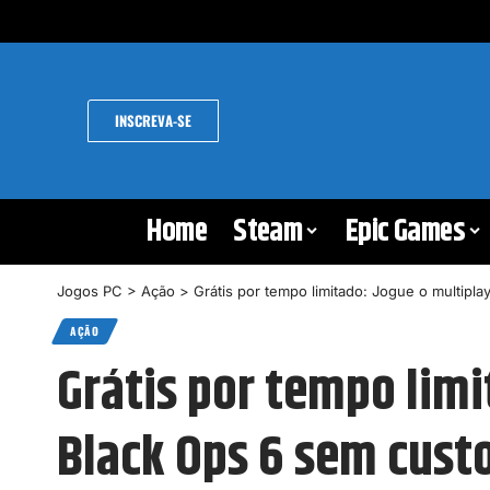
INSCREVA-SE
Home
Steam
Epic Games
Jogos PC
>
Ação
>
Grátis por tempo limitado: Jogue o multipla
AÇÃO
Grátis por tempo limi
Black Ops 6 sem cust