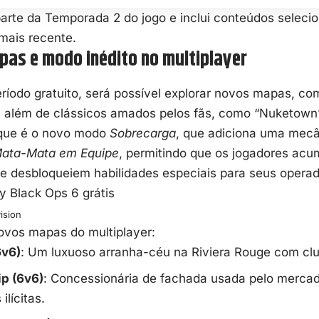
parte da Temporada 2 do jogo e inclui conteúdos selec
mais recente.
as e modo inédito no multiplayer
ríodo gratuito, será possível explorar novos mapas, co
, além de clássicos amados pelos fãs, como “Nuketown”
que é o novo modo
Sobrecarga
, que adiciona uma mecâ
ata-Mata em Equipe
, permitindo que os jogadores acu
e desbloqueiem habilidades especiais para seus operad
vision
ovos mapas do multiplayer:
6v6)
: Um luxuoso arranha-céu na Riviera Rouge com clu
p (6v6)
: Concessionária de fachada usada pelo merca
ilícitas.