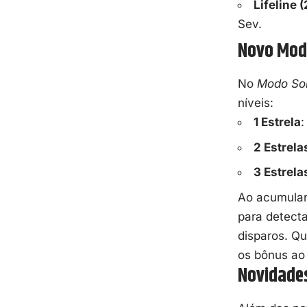
Lifeline 
Sev.
Novo Mod
No
Modo So
níveis:
1 Estrela
:
2 Estrela
3 Estrela
Ao acumular
para detect
disparos. Q
os bônus ao 
Novidade