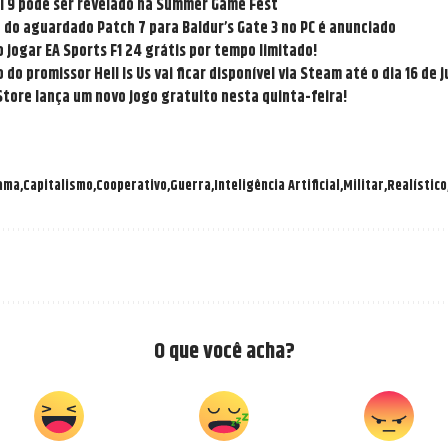
il 9 pode ser revelado na Summer Game Fest
do aguardado Patch 7 para Baldur’s Gate 3 no PC é anunciado
 jogar EA Sports F1 24 grátis por tempo limitado!
do promissor Hell Is Us vai ficar disponível via Steam até o dia 16 de 
Store lança um novo jogo gratuito nesta quinta-feira!
ama
Capitalismo
Cooperativo
Guerra
Inteligência Artificial
Militar
Realístico
O que você acha?