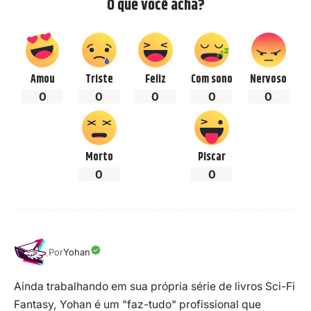
O que você acha?
Amou
Triste
Feliz
Com sono
Nervoso
0
0
0
0
0
Morto
Piscar
0
0
Por
Yohan
Ainda trabalhando em sua própria série de livros Sci-Fi
Fantasy, Yohan é um "faz-tudo" profissional que