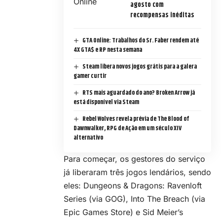
agosto com
recompensas inéditas
GTA Online: Trabalhos do Sr. Faber rendem até
4X GTA$ e RP nesta semana
Steam libera novos jogos grátis para a galera
gamer curtir
RTS mais aguardado do ano? Broken Arrow já
está disponível via Steam
Rebel Wolves revela prévia de The Blood of
Dawnwalker, RPG de Ação em um século XIV
alternativo
Para começar, os gestores do serviço
já liberaram três jogos lendários, sendo
eles: Dungeons & Dragons: Ravenloft
Series (via GOG), Into The Breach (via
Epic Games Store) e Sid Meier’s