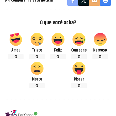
Compartilhe esta notícia
O que você acha?
Amou
Triste
Feliz
Com sono
Nervoso
0
0
0
0
0
Morto
Piscar
0
0
Por
Yohan