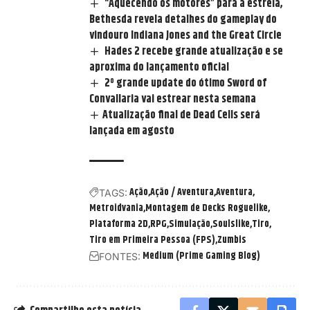
“Aquecendo os motores” para a estreia,
Bethesda revela detalhes do gameplay do
vindouro Indiana Jones and the Great Circle
Hades 2 recebe grande atualização e se
aproxima do lançamento oficial
2º grande update do ótimo Sword of
Convallaria vai estrear nesta semana
​Atualização final de Dead Cells será
lançada em agosto
Ação
Ação / Aventura
Aventura
TAGS:
Metroidvania
Montagem de Decks Roguelike
Plataforma 2D
RPG
Simulação
Soulslike
Tiro
Tiro em Primeira Pessoa (FPS)
Zumbis
Medium (Prime Gaming Blog)
FONTES: