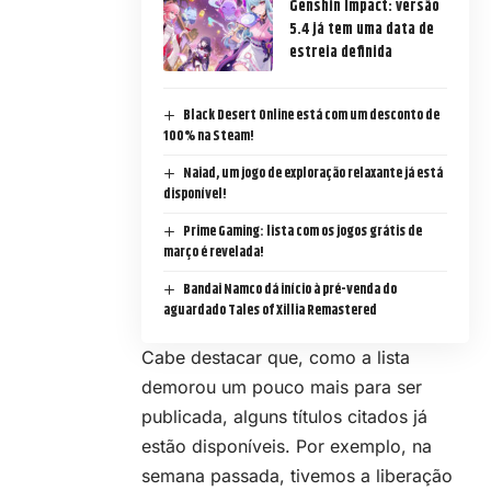
Genshin Impact: versão
5.4 já tem uma data de
estreia definida
Black Desert Online está com um desconto de
100% na Steam!
Naiad, um jogo de exploração relaxante já está
disponível!
Prime Gaming: lista com os jogos grátis de
março é revelada!
Bandai Namco dá início à pré-venda do
aguardado Tales of Xillia Remastered
Cabe destacar que, como a lista
demorou um pouco mais para ser
publicada, alguns títulos citados já
estão disponíveis. Por exemplo,
na
semana passada
, tivemos a liberação