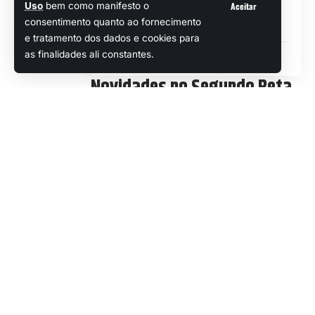
Aceitar
Uso
bem como manifesto o
Novidades no Segundo Beta de Monster
consentimento quanto ao fornecimento
Hunter Wilds
e tratamento dos dados e cookies para
Lançamento oficial
as finalidades ali constantes.
Novidades no Segundo Beta
de Monster Hunter Wilds
Neste teste, os jogadores terão acesso
ao conteúdo incluído no primeiro beta
aberto, além da introdução de
Gypceros como um monstro. Além
disso, quem participou do primeiro
beta poderá transferir seus dados de
criação de personagem, garantindo
uma experiência mais fluida e
Popular
personalizada.
Continuar Lendo