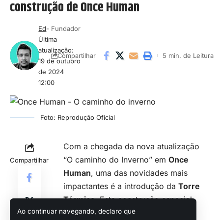
construção de Once Human
Ed
- Fundador
Última
atualização:
5 min. de Leitura
Compartilhar
19 de outubro
de 2024
12:00
Foto: Reprodução Oficial
Com a chegada da
nova atualização
“O caminho do Inverno” em
Once
Compartilhar
Human
, uma das novidades mais
impactantes é a introdução da
Torre
Térmica
. Esta construção especial
Ao continuar navegando, declaro que
promete alterar a dinâmica do jogo,