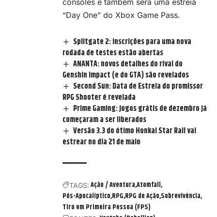
consoles e também será uma estreia
“Day One” do Xbox Game Pass.
Splitgate 2: inscrições para uma nova
rodada de testes estão abertas
ANANTA: novos detalhes do rival do
Genshin Impact (e do GTA) são revelados
Second Sun: Data de Estreia do promissor
RPG Shooter é revelada
Prime Gaming: jogos grátis de dezembro já
começaram a ser liberados
Versão 3.3 do ótimo Honkai Star Rail vai
estrear no dia 21 de maio
Ação / Aventura
Atomfall
TAGS:
Pós-Apocalíptico
RPG
RPG de Ação
Sobrevivência
Tiro em Primeira Pessoa (FPS)