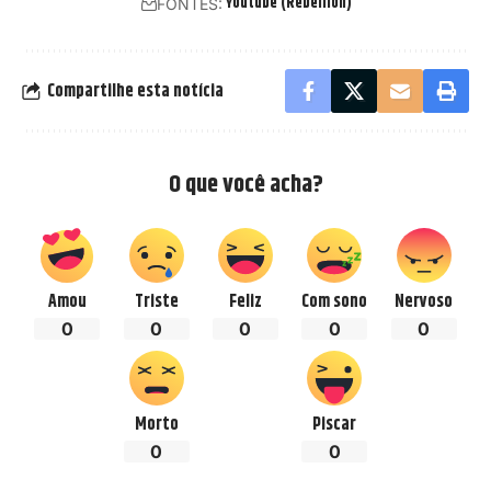
Youtube (Rebellion)
FONTES:
Compartilhe esta notícia
O que você acha?
Amou
Triste
Feliz
Com sono
Nervoso
0
0
0
0
0
Morto
Piscar
0
0