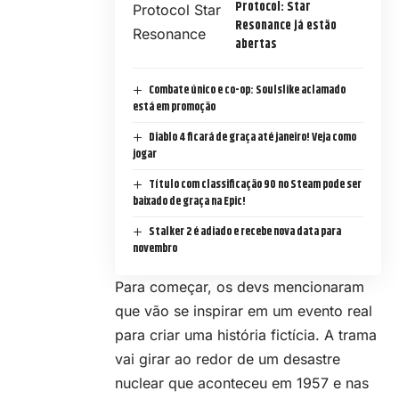
Protocol: Star
Resonance já estão
abertas
Combate único e co-op: Soulslike aclamado
está em promoção
Diablo 4 ficará de graça até janeiro! Veja como
jogar
Título com classificação 90 no Steam pode ser
baixado de graça na Epic!
Stalker 2 é adiado e recebe nova data para
novembro
Para começar, os devs mencionaram
que vão se inspirar em um evento real
para criar uma história fictícia. A trama
vai girar ao redor de um desastre
nuclear que aconteceu em 1957 e nas