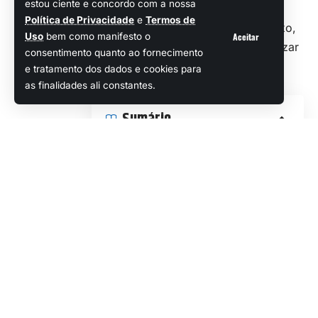
estou ciente e concordo com a nossa
oferecendo benefícios estratégicos
Política de Privacidade
e
Termos de
essenciais para os jogadores. Abaixo,
Aceitar
Uso
bem como manifesto o
explicamos como desbloquear, utilizar
consentimento quanto ao fornecimento
e maximizar os efeitos dessa
e tratamento dos dados e cookies para
novidade.
as finalidades ali constantes.
Sumário
Como desbloquear a Torre Térmica?
Quais são os efeitos da Torre Térmica?
Como construir a Torre Térmica?
Como localizar as Torres Térmicas no
mapa?
Materiais e operações da Torre Térmica
Gerenciamento e permissões