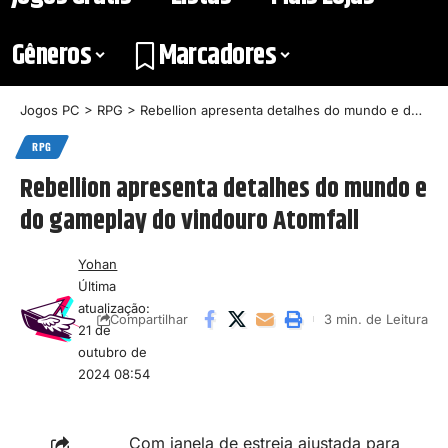
Gêneros
Marcadores
Jogos PC
>
RPG
>
Rebellion apresenta detalhes do mundo e do gameplay do vindouro Atomfall
RPG
Rebellion apresenta detalhes do mundo e
do gameplay do vindouro Atomfall
Yohan
Última
atualização:
3 min. de Leitura
Compartilhar
21 de
outubro de
2024 08:54
Com janela de estreia ajustada para