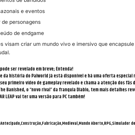
ntos de bandidos
sazonais e eventos
r de personagens
teúdo de endgame
es visam criar um mundo vivo e imersivo que encapsule
dal.
 pode ser revelado em breve; Entenda!
 da história do Palworld já está disponível e há uma oferta especial 
seu primeiro vídeo de gameplay revelado e chama a atenção dos fãs 
he Banished, o “novo rival” da franquia Diablo, tem mais detalhes re
AR LEAP vai ter uma versão para PC também!
 Antecipado
Construção
Fabricação
Medieval
Mundo Aberto
RPG
Simulador de