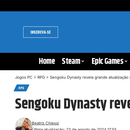
INSCREVA-SE
Home
Steam
Epic Games
Jogos PC
>
RPG
>
Sengoku Dynasty revela grande atualização
RPG
Sengoku Dynasty reve
Beatriz Chiessi
Última atualização: 23 de agosto de 2024 17:55