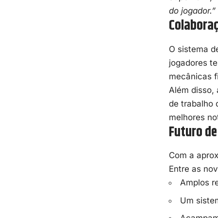
do jogador.”
Colabora
O sistema de
jogadores t
mecânicas f
Além disso, 
de trabalho 
melhores no
Futuro d
Com a aprox
Entre as nov
Amplos r
Um sistem