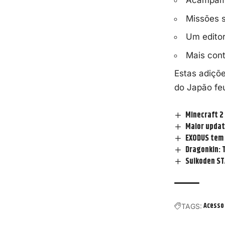
Acampame
Missões 
Um edito
Mais con
Estas adiçõ
do Japão feu
Minecraft 2
Maior update
EXODUS tem 
Dragonkin: T
Suikoden ST
Acesso
TAGS: