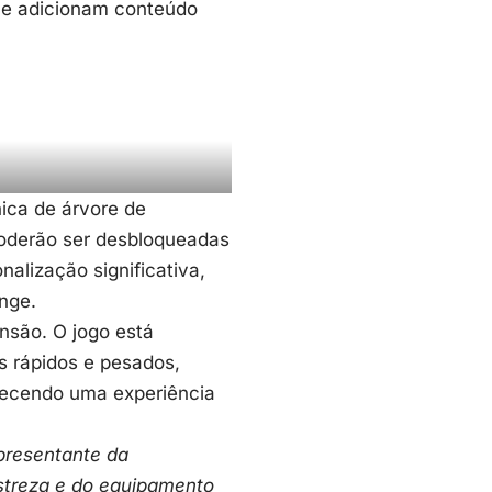
 e adicionam conteúdo
ica de árvore de
 poderão ser desbloqueadas
nalização significativa,
nge.
são. O jogo está
 rápidos e pesados,
erecendo uma experiência
presentante da
streza e do equipamento