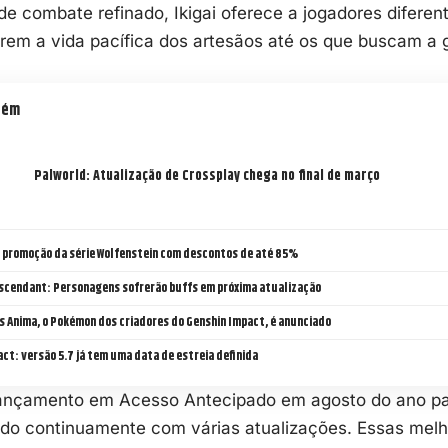
e combate refinado, Ikigai oferece a jogadores diferent
rem a vida pacífica dos artesãos até os que buscam a 
bém
Palworld: Atualização de Crossplay chega no final de março
 promoção da série Wolfenstein com descontos de até 85%
escendant: Personagens sofrerão buffs em próxima atualização
s Anima, o Pokémon dos criadores do Genshin Impact, é anunciado
ct: versão 5.7 já tem uma data de estreia definida
ançamento em Acesso Antecipado em agosto do ano p
do continuamente com várias atualizações. Essas melh