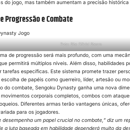
s do jogo, mas também aumentam a precisão histórica
de Progressão e Combate
Foto: Site Oficial Steam
ema de progressão será mais profundo, com uma mecân
que permitirá múltiplos níveis. Além disso, habilidades
 tarefas específicas. Este sistema promete trazer perso
 escolha de papéis como guerreiro, líder, artesão ou mo
o do combate, Sengoku Dynasty ganha uma nova dimen
o movimentos corporais completos, combos com ataques
loqueios. Diferentes armas terão vantagens únicas, of
variada para os jogadores.
de desempenha um papel crucial no combate,” diz um re
“e a luta baseada em habilidade dependerá muito da de