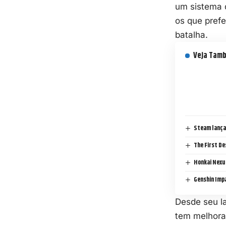
um sistema d
os que prefe
batalha.
Veja Tam
Steam lança
The First D
Honkai Nexu
Genshin Impa
Desde seu l
tem melhora