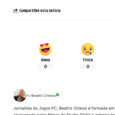
Compartilhe esta notícia
Amou
Triste
0
0
Por
Beatriz Chiessi
Jornalista do Jogos PC, Beatriz Chiessi é formada em
apaixonada pelos filmes do Studio Ghibli e astronauta