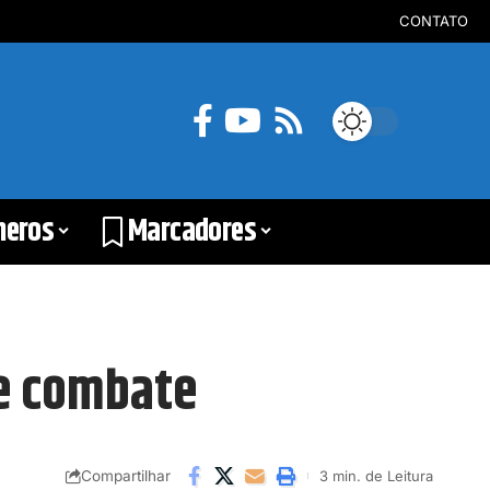
CONTATO
neros
Marcadores
de combate
Compartilhar
3 min. de Leitura