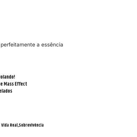
 perfeitamente a essência
rolando!
de Mass Effect
velados
 Vida Real
Sobrevivência