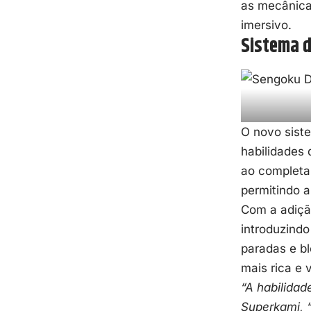
as mecânica
imersivo.
Sistema 
O novo sist
habilidades 
ao completar
permitindo a
Com a adiçã
introduzind
paradas e b
mais rica e 
“A habilida
Superkami, 