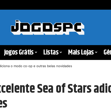
Jogos Grátis
Listas
Mais Lojas
Gê
adiciona o modo co-op e outras belas novidades
celente Sea of Stars adi
es