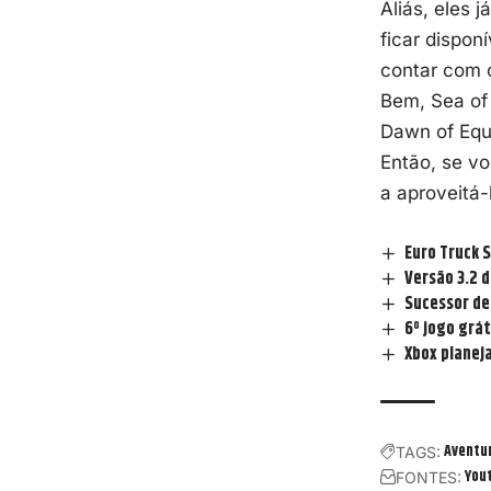
Aliás, eles 
ficar dispon
contar com o
Bem, Sea of 
Dawn of Equi
Então, se v
a aproveitá-
Euro Truck 
Versão 3.2 d
Sucessor de 
6º jogo grá
Xbox planeja
Aventu
TAGS:
You
FONTES: