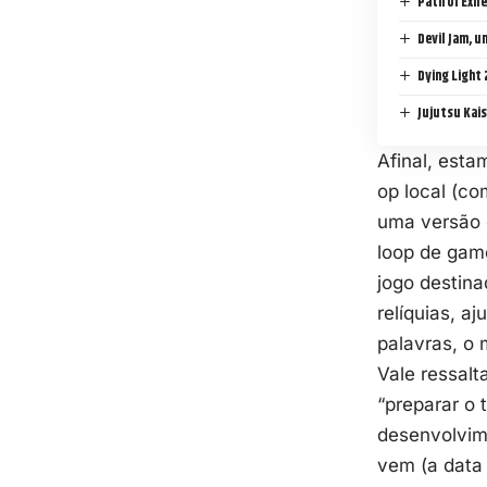
Path of Exil
Devil Jam, u
Dying Light 
Jujutsu Kai
Afinal, est
op local (co
uma versão 
loop de gam
jogo destina
relíquias, a
palavras, o 
Vale ressal
“preparar o
desenvolvim
vem (a data 