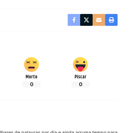
Morto
Piscar
0
0
ilhares de palavras por dia e ainda arruma tempo para