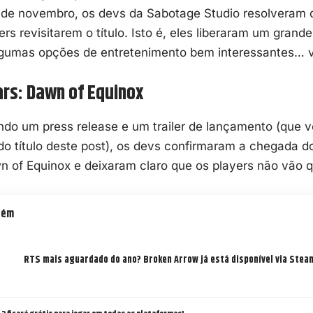
2 de novembro, os devs da Sabotage Studio resolveram 
ers revisitarem o título. Isto é, eles liberaram um grand
lgumas opções de entretenimento bem interessantes… v
ars: Dawn of Equinox
do um press release e um trailer de lançamento (que vo
do título deste post), os devs confirmaram a chegada 
n of Equinox
e deixaram claro que os players não vão qu
bém
RTS mais aguardado do ano? Broken Arrow já está disponível via Stea