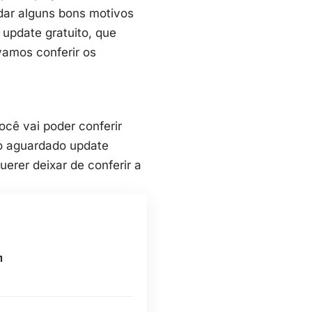
dar alguns bons motivos
e update gratuito, que
amos conferir os
cê vai poder conferir
do aguardado update
erer deixar de conferir a
m