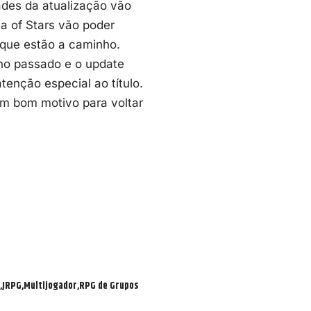
dades da atualização vão
ea of Stars vão poder
 que estão a caminho.
ano passado e o update
enção especial ao título.
m bom motivo para voltar
JRPG
Multijogador
RPG de Grupos