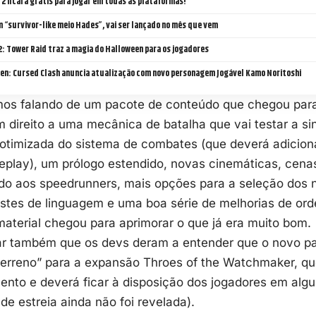
e 2 ficará grátis para jogar em todas as plataformas!
m “survivor-like meio Hades”, vai ser lançado no mês que vem
2: Tower Raid traz a magia do Halloween para os jogadores
sen: Cursed Clash anuncia atualização com novo personagem Jogável Kamo Noritoshi
amos falando de um pacote de conteúdo que chegou para
m direito a uma mecânica de batalha que vai testar a sin
otimizada do sistema de combates (que deverá adicion
eplay), um prólogo estendido, novas cinemáticas, cena
do aos speedrunners, mais opções para a seleção dos ní
justes de linguagem e uma boa série de melhorias de or
material chegou para aprimorar o que já era muito bom.
tar também que os devs deram a entender que o novo p
 terreno” para a expansão Throes of the Watchmaker, q
ento e deverá ficar à disposição dos jogadores em al
de estreia ainda não foi revelada).