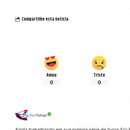
Compartilhe esta notícia
Amou
Triste
0
0
Por
Yohan
Ainda trabalhando em sua própria série de livros Sci