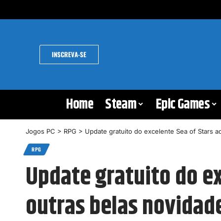
INSCREVA-SE
Home
Steam
Epic Games
Jogos PC
>
RPG
>
Update gratuito do excelente Sea of Stars 
RPG
Update gratuito do ex
outras belas novidad