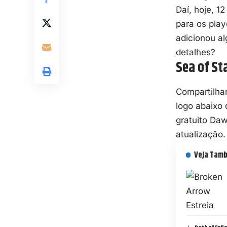
Daí, hoje, 1
para os play
adicionou a
detalhes?
Sea of St
Compartilhan
logo abaixo 
gratuito
Daw
atualização.
Veja Tam