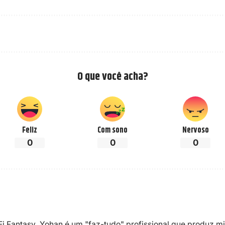
O que você acha?
Feliz
Com sono
Nervoso
0
0
0
-Fi Fantasy, Yohan é um "faz-tudo" profissional que produz m