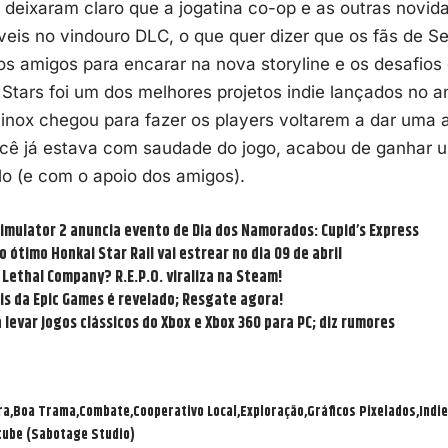
já deixaram claro que a jogatina co-op e as outras novi
íveis no vindouro DLC, o que quer dizer que os fãs de S
s amigos para encarar na nova storyline e os desafios
Stars foi um dos melhores projetos indie lançados no 
nox chegou para fazer os players voltarem a dar uma at
ocê já estava com saudade do jogo, acabou de ganhar u
lo (e com o apoio dos amigos).
Simulator 2 anuncia evento de Dia dos Namorados: Cupid’s Express
o ótimo Honkai Star Rail vai estrear no dia 09 de abril
Lethal Company? R.E.P.O. viraliza na Steam!
tis da Epic Games é revelado; Resgate agora!
 levar jogos clássicos do Xbox e Xbox 360 para PC; diz rumores
ra
Boa Trama
Combate
Cooperativo Local
Exploração
Gráficos Pixelados
Indie
tube (Sabotage Studio)