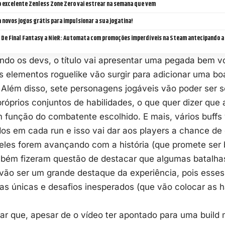
o excelente Zenless Zone Zero vai estrear na semana que vem
 novos jogos grátis para impulsionar a sua jogatina!
: De Final Fantasy a NieR: Automata com promoções imperdíveis na Steam antecipando 
ndo os devs, o título vai apresentar uma pegada bem vo
s elementos
roguelike
vão surgir para adicionar uma bo
 Além disso, sete personagens jogáveis vão poder ser 
próprios conjuntos de habilidades, o que quer dizer que a
 função do combatente escolhido. E mais, vários buffs
s em cada run e isso vai dar aos players a chance de c
eles forem avançando com a história (que promete ser 
bém fizeram questão de destacar que algumas batalha
 vão ser um grande destaque da experiência, pois ess
s únicas e desafios inesperados (que vão colocar as h
ar que, apesar de o vídeo ter apontado para uma build