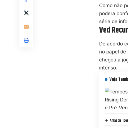
Como não pod
poderá confe
série de in
Ved Recur
De acordo c
no papel de
chegou a jo
intenso.
Veja Tam
Amazon liber