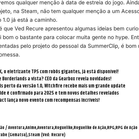
ivemos qualquer menção à data de estreia do jogo. Ain
ojeto
, na Steam, não tem qualquer menção a um Acesso 
 1.0 já está a caminho.
 é que Ved Recure apresentou algumas ideias bem curio
i bom o bastante para colocar muita gente no hype. Ent
entadas pelo projeto do pessoal da SummerClip, é bom n
romessa.
, o eletrizante TPS com robôs gigantes, já está disponível!
e Borderlands a vista? CEO da Gearbox revela novidades!
is perto da versão 1.0, Witchfire recebe mais um grande update
side é confirmado para 2025 e tem novos detalhes revelados
act lança novo evento com recompensas incríveis!
ão / Aventura
Anime
Aventura
Roguelike
Roguelike de Ação
RPG
RPG de Ação
tube (Gematsu)
Steam (Ved: Recure)