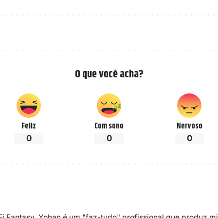
O que você acha?
Feliz
Com sono
Nervoso
0
0
0
-Fi Fantasy, Yohan é um "faz-tudo" profissional que produz m