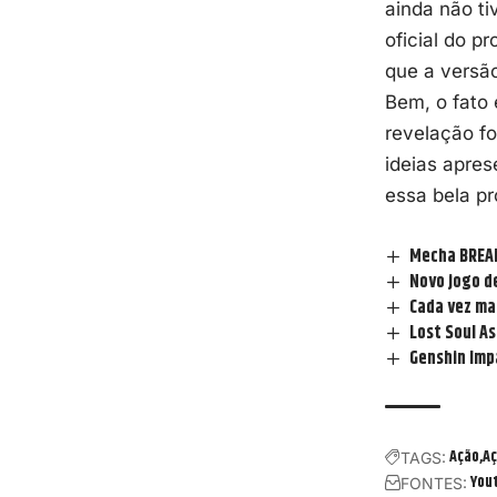
ainda não t
oficial do pr
que a versão
Bem, o fato
revelação fo
ideias apres
essa bela p
Mecha BREAK
Novo jogo d
Cada vez ma
Lost Soul A
Genshin Imp
Ação
Aç
TAGS:
You
FONTES: