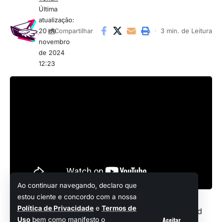
Última
atualização:
20 de
3 min. de Leitura
Compartilhar
novembro
de 2024
12:23
Ao continuar navegando, declaro que
estou ciente e concordo com a nossa
Política de Privacidade
e
Termos de
Agora há pouco, a GSC Game World
Aceitar
Uso
bem como manifesto o