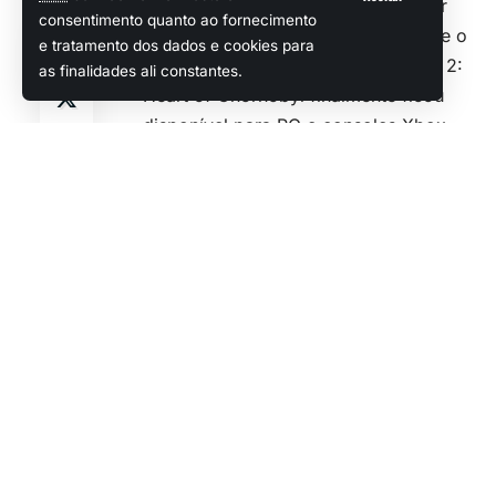
liberou um press release e um trailer
Compartilhar
consentimento quanto ao fornecimento
especial, com vistas a confirmar que o
e tratamento dos dados e cookies para
altamente aguardado S.T.A.L.K.E.R. 2:
as finalidades ali constantes.
Heart of Chornobyl finalmente ficou
disponível para PC e consoles Xbox
Series (com direito a uma estreia “Day
One” no Game Pass).
Obviamente, os devs não deixaram de
celebrar o fim de um processo de
desenvolvimento extremamente
conturbado e o vídeo de lançamento
(que você poderá conferir logo abaixo
do título deste post) tratou de colocar
os jogadores no clima da aventura…
vamos aos detalhes?
S.T.A.L.K.E.R. 2: Heart of
Popular