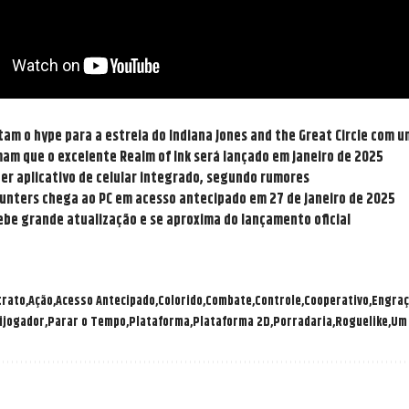
am o hype para a estreia do Indiana Jones and the Great Circle com u
mam que o excelente Realm of Ink será lançado em janeiro de 2025
ter aplicativo de celular integrado, segundo rumores
Hunters chega ao PC em acesso antecipado em 27 de janeiro de 2025
ebe grande atualização e se aproxima do lançamento oficial
trato
Ação
Acesso Antecipado
Colorido
Combate
Controle
Cooperativo
Engraç
ijogador
Parar o Tempo
Plataforma
Plataforma 2D
Porradaria
Roguelike
Um 