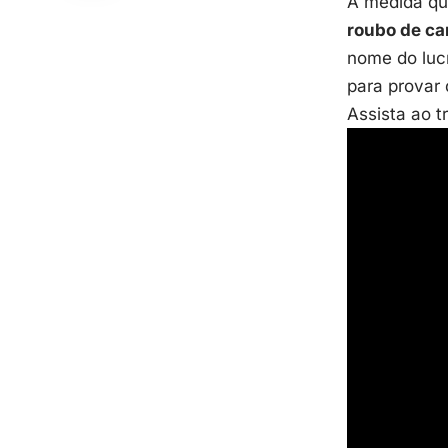
À medida qu
roubo de ca
nome do luc
para provar
Assista ao t