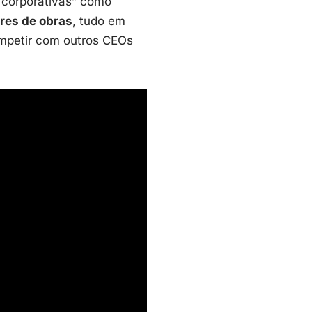
 corporativas” como
ores de obras
, tudo em
ompetir com outros CEOs