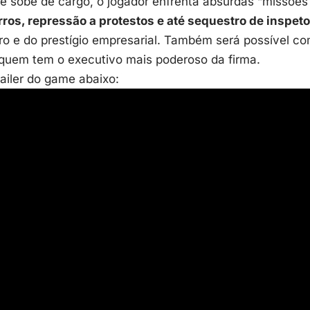
e sobe de cargo, o jogador enfrenta absurdas “missões
rros, repressão a protestos e até sequestro de inspet
ro e do prestígio empresarial. Também será possível c
 quem tem o executivo mais poderoso da firma.
railer do game abaixo: