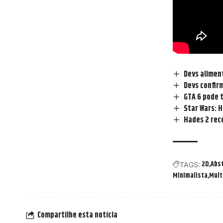
Devs aliment
Devs confir
GTA 6 pode 
Star Wars: 
Hades 2 rec
2D
Abs
TAGS:
Minimalista
Mult
Compartilhe esta notícia