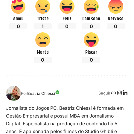
Amou
Triste
Feliz
Com sono
Nervoso
0
1
0
0
0
Morto
Piscar
0
0
Seguir
Por
Beatriz Chiessi
Jornalista do Jogos PC, Beatriz Chiessi é formada em
Gestão Empresarial e possui MBA em Jornalismo
Digital. Especialista na produção de conteúdo há 5
anos. É apaixonada pelos filmes do Studio Ghibli e