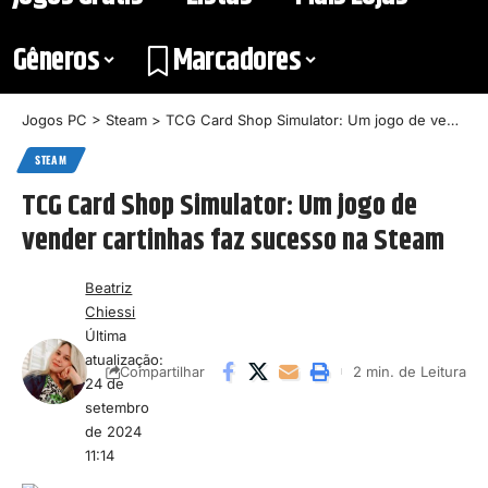
Gêneros
Marcadores
Jogos PC
>
Steam
>
TCG Card Shop Simulator: Um jogo de vender cartinhas faz sucesso na Steam
STEAM
TCG Card Shop Simulator: Um jogo de
vender cartinhas faz sucesso na Steam
Beatriz
Chiessi
Última
atualização:
2 min. de Leitura
Compartilhar
24 de
setembro
de 2024
11:14