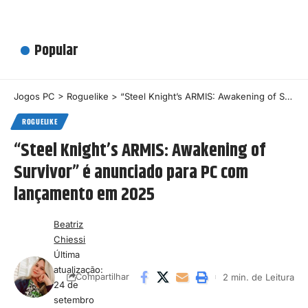
Popular
Jogos PC
>
Roguelike
>
“Steel Knight’s ARMIS: Awakening of Survivor” é anunciado para PC com lançamento em 2025
ROGUELIKE
“Steel Knight’s ARMIS: Awakening of
Survivor” é anunciado para PC com
lançamento em 2025
Beatriz
Chiessi
Última
atualização:
2 min. de Leitura
Compartilhar
24 de
setembro