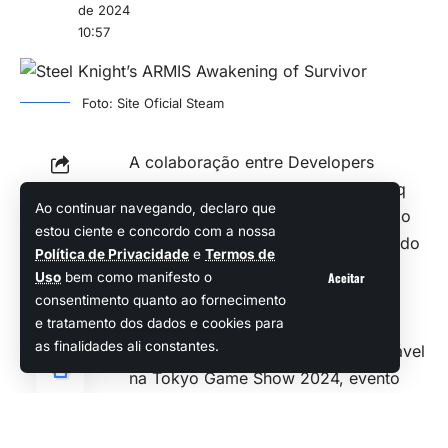
de 2024
10:57
Foto: Site Oficial Steam
A colaboração entre Developers
FORCES, Tatsumaki Games e Frantiq
Compartilhar
Ao continuar navegando, declaro que
resultou no anúncio de um novo jogo
estou ciente e concordo com a nossa
de ação
roguelike
dramático intitulado
Política de Privacidade
e
Termos de
Steel Knight’s ARMIS: Awakening of
Aceitar
Uso
bem como manifesto o
Survivor, que será lançado para PC
consentimento quanto ao fornecimento
(via Steam) em 2025.
e tratamento dos dados e cookies para
as finalidades ali constantes.
O jogo também terá uma demo jogável
na Tokyo Game Show 2024, evento
que ocorrerá entre 26 e 29 de
setembro, no Makuhari Messe, em