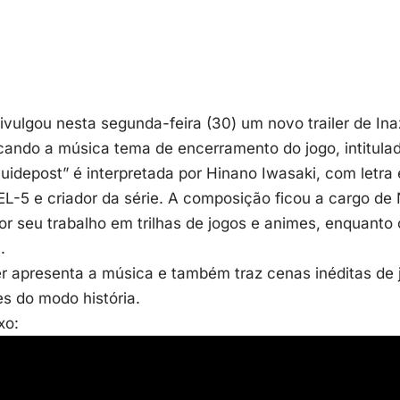
vulgou nesta segunda-feira (30) um novo trailer de In
ando a música tema de encerramento do jogo, intitulad
idepost” é interpretada por Hinano Iwasaki, com letra e
L-5 e criador da série. A composição ficou a cargo de
r seu trabalho em trilhas de jogos e animes, enquanto o
.
er apresenta a música e também traz cenas inéditas de
s do modo história.
xo: