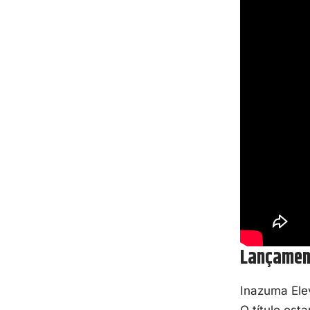
Lançamen
Inazuma Ele
O título est