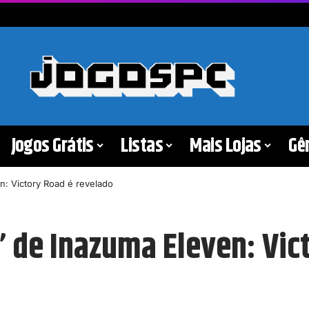
Jogos Grátis
Listas
Mais Lojas
Gê
en: Victory Road é revelado
l’ de Inazuma Eleven: Vi