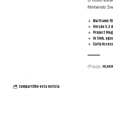
Nintendo Swi
Warframe 19
Versão 5.2 
Project Muge
In Sink, ag
Early Acces
3D
Ani
TAGS:
Compartilhe esta notícia