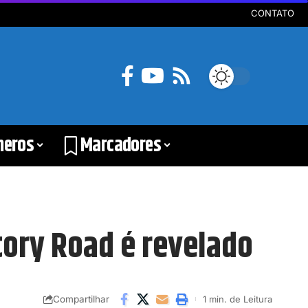
CONTATO
neros
Marcadores
ctory Road é revelado
Compartilhar
1 min. de Leitura