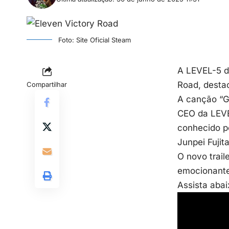
Foto: Site Oficial Steam
A LEVEL-5 di
Road, destac
Compartilhar
A canção “Gu
CEO da LEVE
conhecido po
Junpei Fujita
O novo trail
emocionante
Assista abai