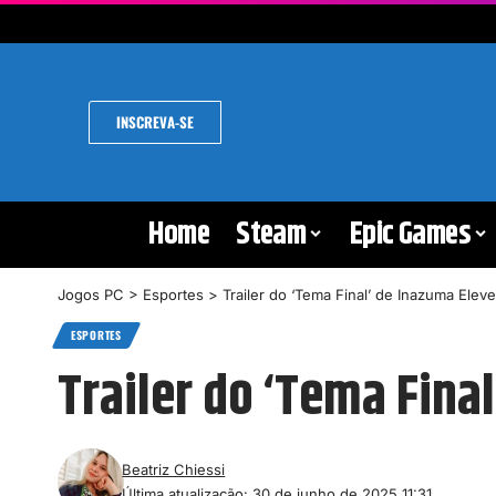
INSCREVA-SE
Home
Steam
Epic Games
Jogos PC
>
Esportes
>
Trailer do ‘Tema Final’ de Inazuma Elev
ESPORTES
Trailer do ‘Tema Fina
Beatriz Chiessi
Última atualização: 30 de junho de 2025 11:31