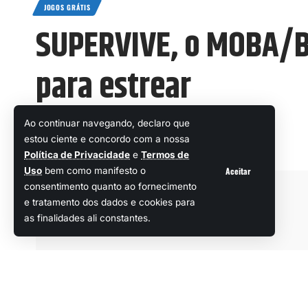
JOGOS GRÁTIS
SUPERVIVE, o MOBA/B
para estrear
Ao continuar navegando, declaro que
Yohan
estou ciente e concordo com a nossa
Última atualização: 30 de junho de 2025 06:18
Política de Privacidade
e
Termos de
Aceitar
Uso
bem como manifesto o
consentimento quanto ao fornecimento
e tratamento dos dados e cookies para
as finalidades ali constantes.