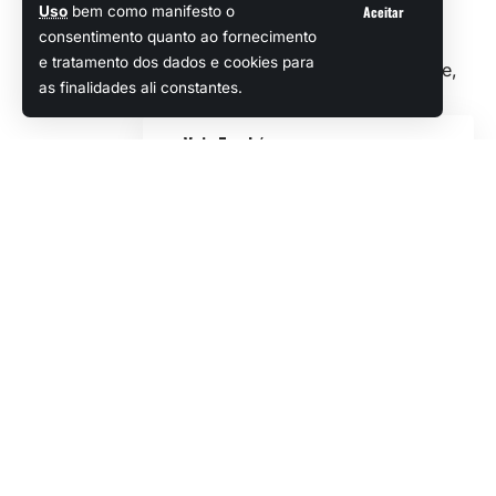
utilizar o Kit de Criador Hogwarts
Aceitar
Uso
bem como manifesto o
consentimento quanto ao fornecimento
Legacy, disponível gratuitamente e
e tratamento dos dados e cookies para
exclusivamente na
Epic Games Store
,
as finalidades ali constantes.
atualmente apenas em inglês.
Veja Também
Tombwater, o promissor
soulslike do Velho
Oeste, vai ter um mapa
gigantesco
Novo jogo grátis da Epic Games é um roguelike
de magia contagiante!
Vazamento revela detalhes do modo Battle
Royale em Battlefield 6
Metal Slug Tactics já está disponível para PC e
Popular
consoles
Continuar Lendo
Mistfall Hunter, um Soulslike de Extração, vai