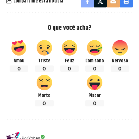
Compartilhe esta notícia
O que você acha?
Amou
Triste
Feliz
Com sono
Nervoso
0
0
0
0
0
Morto
Piscar
0
0
Por
Yohan