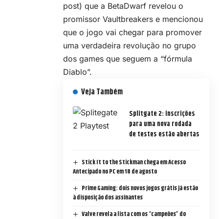
post) que a BetaDwarf revelou o
promissor Vaultbreakers e mencionou
que o jogo vai chegar para promover
uma verdadeira revolução no grupo
dos games que seguem a “fórmula
Diablo”.
Veja Também
Splitgate 2: inscrições
para uma nova rodada
de testes estão abertas
Stick It to the Stickman chega em Acesso
Antecipado no PC em 18 de agosto
Prime Gaming: dois novos jogos grátis já estão
à disposição dos assinantes
Valve revela a lista com os “campeões” do