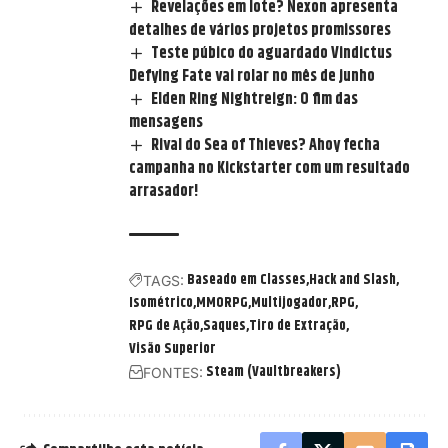
Revelações em lote? Nexon apresenta
detalhes de vários projetos promissores
Teste púbico do aguardado Vindictus
Defying Fate vai rolar no mês de junho
Elden Ring Nightreign: O fim das
mensagens
Rival do Sea of Thieves? Ahoy fecha
campanha no Kickstarter com um resultado
arrasador!
Baseado em Classes
Hack and Slash
TAGS:
Isométrico
MMORPG
Multijogador
RPG
RPG de Ação
Saques
Tiro de Extração
Visão Superior
Steam (Vaultbreakers)
FONTES: