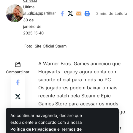
Chiessi
Última
atualização:
2 min. de Leitura
Compartilhar
30 de
janeiro de
2025 15:40
Foto: Site Oficial Steam
A Warner Bros. Games anunciou que
Hogwarts Legacy agora conta com
Compartilhar
suporte oficial para mods no PC.
Os jogadores podem baixar o mais
recente patch pela Steam e Epic
Games Store para acessar os mods
diretamente no menu principal do jogo.
Ao continuar navegando, declaro que
Além disso, aqueles que desejarem
estou ciente e concordo com a nossa
criar seus próprios conteúdos podem
Política de Privacidade
e
Termos de