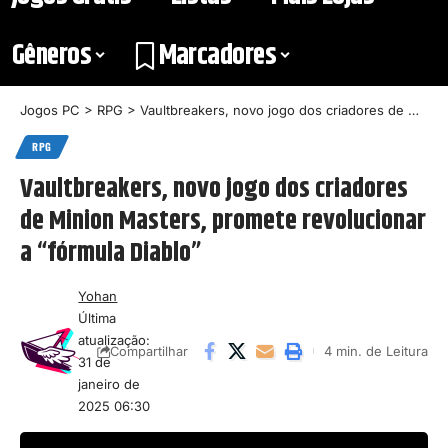
Gêneros
Marcadores
Jogos PC
>
RPG
>
Vaultbreakers, novo jogo dos criadores de Minion Masters, promete revolucionar a “fórmula Diablo”
RPG
Vaultbreakers, novo jogo dos criadores
de Minion Masters, promete revolucionar
a “fórmula Diablo”
Yohan
Última
atualização:
4 min. de Leitura
Compartilhar
31 de
janeiro de
2025 06:30