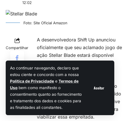
12:02
Foto: Site Oficial Amazon
A desenvolvedora Shift Up anunciou
oficialmente que seu aclamado jogo de
Compartilhar
ação Stellar Blade estará disponível
para PC no próximo ano.
Ao continuar navegando, declaro que
Desde seu lançamento exclusivo no
estou ciente e concordo com a nossa
início de 2024 para o PlayStation 5,
Política de Privacidade
e
Termos de
muitos fãs clamaram por uma versão
Aceitar
Uso
bem como manifesto o
para PC. Esse movimento já havia sido
consentimento quanto ao fornecimento
sinalizado pela empresa, que inclusive
e tratamento dos dados e cookies para
as finalidades ali constantes.
começou a aumentar sua equipe para
viabilizar essa empreitada.
Expansão para novas