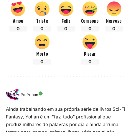
Amou
Triste
Feliz
Com sono
Nervoso
0
0
0
0
0
Morto
Piscar
0
0
Por
Yohan
Ainda trabalhando em sua própria série de livros Sci-Fi
Fantasy, Yohan é um "faz-tudo" profissional que
produz milhares de palavras por dia e ainda arruma