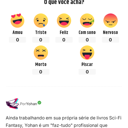
O que você acha?
Amou
Triste
Feliz
Com sono
Nervoso
0
0
0
0
0
Morto
Piscar
0
0
Por
Yohan
Ainda trabalhando em sua própria série de livros Sci-Fi
Fantasy, Yohan é um "faz-tudo" profissional que