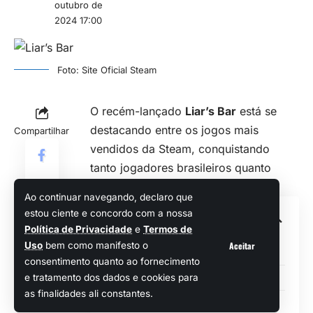
outubro de
2024 17:00
Foto: Site Oficial Steam
O recém-lançado
Liar’s Bar
está se
destacando entre os jogos mais
Compartilhar
vendidos da
Steam
, conquistando
tanto jogadores brasileiros quanto
internacionais.
Ao continuar navegando, declaro que
estou ciente e concordo com a nossa
Sumário
Política de Privacidade
e
Termos de
Aceitar
Uso
bem como manifesto o
Sobre o jogo Liar’s Bar
consentimento quanto ao fornecimento
Sucesso entre os Jogadores
e tratamento dos dados e cookies para
as finalidades ali constantes.
Requisitos para jogar Liar’s Bar