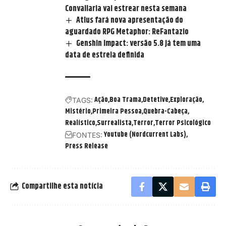
Convallaria vai estrear nesta semana
Atlus fará nova apresentação do
aguardado RPG Metaphor: ReFantazio
Genshin Impact: versão 5.8 já tem uma
data de estreia definida
Ação
Boa Trama
Detetive
Exploração
TAGS:
Mistério
Primeira Pessoa
Quebra-Cabeça
Realístico
Surrealista
Terror
Terror Psicológico
Youtube (Nordcurrent Labs)
FONTES:
Press Release
Compartilhe esta notícia