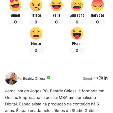
Amou
Triste
Feliz
Com sono
Nervoso
0
0
0
0
0
Morto
Piscar
0
0
Seguir
Por
Beatriz Chiessi
Jornalista do Jogos PC, Beatriz Chiessi é formada em
Gestão Empresarial e possui MBA em Jornalismo
Digital. Especialista na produção de conteúdo há 5
anos. É apaixonada pelos filmes do Studio Ghibli e