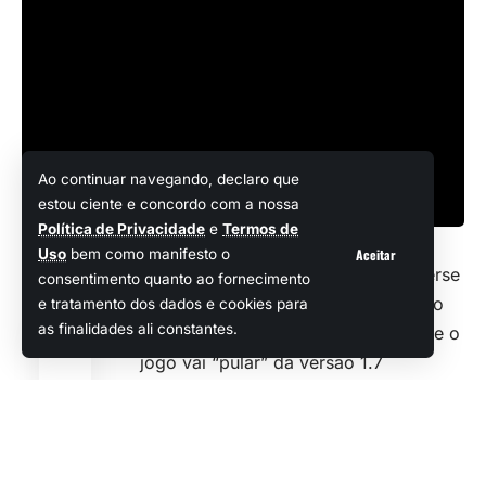
Ao continuar navegando, declaro que
estou ciente e concordo com a nossa
Política de Privacidade
e
Termos de
Aceitar
Uso
bem como manifesto o
No último fim de semana, a HoYoverse
consentimento quanto ao fornecimento
surpreendeu a todos os fãs do ótimo
e tratamento dos dados e cookies para
Compartilhar
as finalidades ali constantes.
Zenless Zone Zero, ao confirmar que o
jogo vai “pular” da
versão 1.7
diretamente para a versão 2.0 no dia
06 de junho. E sim, parece que a
próxima atualização vai dar início a
uma nova e importante fase na história