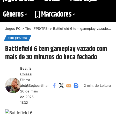
Gêneros
Marcadores
Jogos PC
>
Tiro (FPS/TPS)
>
Battlefield 6 tem gameplay vazado com mais de 30 minutos do beta fechado
TIRO (FPS/TPS)
Battlefield 6 tem gameplay vazado com
mais de 30 minutos do beta fechado
Beatriz
Chiessi
Última
atualização:
2 min. de Leitura
Compartilhar
26 de maio
de 2025
11:32