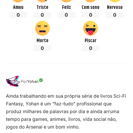
Amou
Triste
Feliz
Com sono
Nervoso
0
0
0
0
0
Morto
Piscar
0
0
Por
Yohan
Ainda trabalhando em sua própria série de livros Sci-Fi
Fantasy, Yohan é um "faz-tudo" profissional que
produz milhares de palavras por dia e ainda arruma
tempo para games, animes, livros, vida social não,
jogos do Arsenal e um bom vinho.