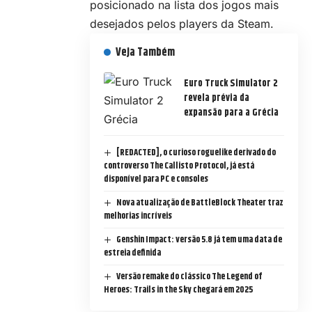
posicionado na lista dos jogos mais
desejados pelos players da Steam.
Veja Também
Euro Truck Simulator 2
revela prévia da
expansão para a Grécia
[REDACTED], o curioso roguelike derivado do
controverso The Callisto Protocol, já está
disponível para PC e consoles
Nova atualização de BattleBlock Theater traz
melhorias incríveis
Genshin Impact: versão 5.8 já tem uma data de
estreia definida
Versão remake do clássico The Legend of
Heroes: Trails in the Sky chegará em 2025