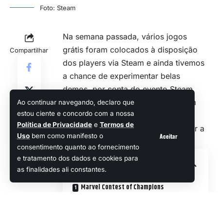
Foto: Steam
Na semana passada, vários jogos
grátis foram colocados à disposição
Compartilhar
dos players via Steam e ainda tivemos
a chance de experimentar belas
demos, por conta do evento Steam
Next Fest. E sim, como o “show tem
Ao continuar navegando, declaro que
estou ciente e concordo com a nossa
que continuar”, a Valve já está com
Política de Privacidade
e
Termos de
novos games gratuitos para embalar a
Aceitar
Uso
bem como manifesto o
sua jogatina.
consentimento quanto ao fornecimento
e tratamento dos dados e cookies para
Sumário
as finalidades ali constantes.
Marvel Contest of Champions
Nin Online