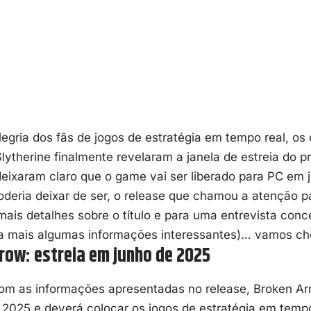
legria dos fãs de
jogos de estratégia em tempo real
, os
Slytherine finalmente revelaram a janela de estreia do 
 deixaram claro que o game vai ser liberado para PC em 
deria deixar de ser, o release que chamou a atenção p
ais detalhes sobre o título e para uma entrevista conc
na mais algumas informações interessantes)… vamos ch
row: estreia em junho de 2025
om as informações apresentadas no release, Broken Ar
2025 e deverá colocar os jogos de estratégia em tempo