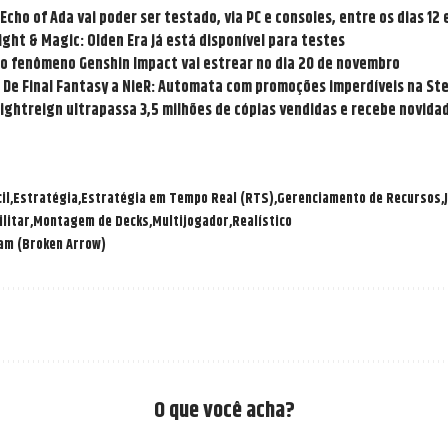
cho of Ada vai poder ser testado, via PC e consoles, entre os dias 12
ght & Magic: Olden Era já está disponível para testes
do fenômeno Genshin Impact vai estrear no dia 20 de novembro
: De Final Fantasy a NieR: Automata com promoções imperdíveis na S
Nightreign ultrapassa 3,5 milhões de cópias vendidas e recebe novida
il
Estratégia
Estratégia em Tempo Real (RTS)
Gerenciamento de Recursos
ilitar
Montagem de Decks
Multijogador
Realístico
am (Broken Arrow)
O que você acha?