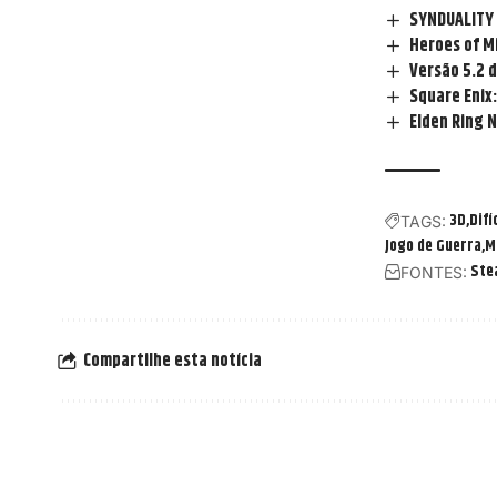
SYNDUALITY E
Heroes of Mi
Versão 5.2 
Square Enix
Elden Ring 
3D
Difíc
TAGS:
Jogo de Guerra
M
Ste
FONTES:
Compartilhe esta notícia