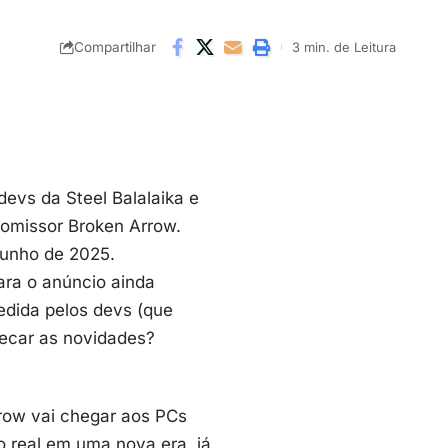
Compartilhar
3 min. de Leitura
 devs da Steel Balalaika e
promissor Broken Arrow.
junho de 2025.
ara o anúncio ainda
edida pelos devs (que
ecar as novidades?
row vai chegar aos PCs
 real em uma nova era, já