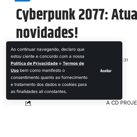
Cyberpunk 2077: Atual
novidades!
Ao continuar navegando, declaro que
Beatriz Chiessi
estou ciente e concordo com a nossa
Última atualização: 10 de dezembro de 2024 14:31
Política de Privacidade
e
Termos de
Aceitar
Uso
bem como manifesto o
consentimento quanto ao fornecimento
Foto: Site Oficial Steam
e tratamento dos dados e cookies para
as finalidades ali constantes.
A CD PROJEK
trazendo nov
Compartilhar
Sumár