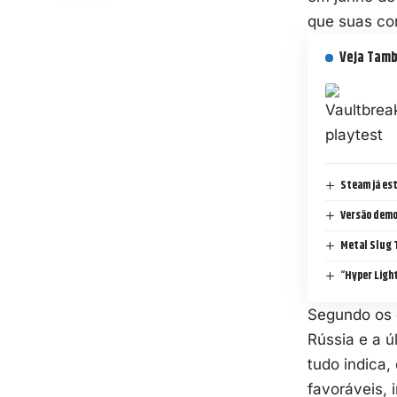
que suas con
Veja Tam
Steam já est
Versão demo
Metal Slug T
“Hyper Light
Segundo os d
Rússia e a ú
tudo indica,
favoráveis, 