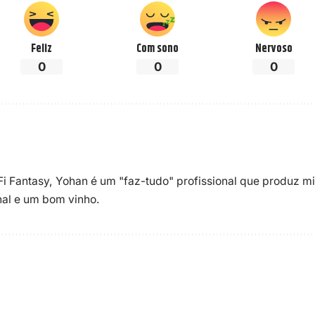
Feliz
Com sono
Nervoso
0
0
0
-Fi Fantasy, Yohan é um "faz-tudo" profissional que produz m
enal e um bom vinho.