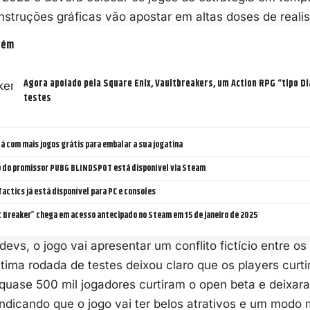
struções gráficas vão apostar em altas doses de reali
bém
Agora apoiado pela Square Enix, Vaultbreakers, um Action RPG “tipo Dia
testes
á com mais jogos grátis para embalar a sua jogatina
 do promissor PUBG BLINDSPOT está disponível via Steam
actics já está disponível para PC e consoles
 Breaker” chega em acesso antecipado no Steam em 15 de janeiro de 2025
evs, o jogo vai apresentar um conflito fictício entre o
ltima rodada de testes deixou claro que os players curt
 quase 500 mil jogadores curtiram o open beta e deixar
indicando que o jogo vai ter belos atrativos e um modo 