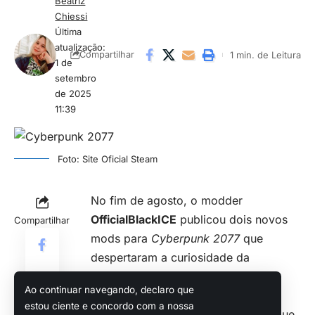
Beatriz
Chiessi
Última
atualização:
1 min. de Leitura
Compartilhar
1 de
setembro
de 2025
11:39
Foto: Site Oficial Steam
No fim de agosto, o modder
OfficialBlackICE
publicou dois novos
Compartilhar
mods para
Cyberpunk 2077
que
despertaram a curiosidade da
comunidade. Ambos desbloqueiam
Ao continuar navegando, declaro que
áreas restritas do jogo
, permitindo
estou ciente e concordo com a nossa
que os jogadores explorem locais que,