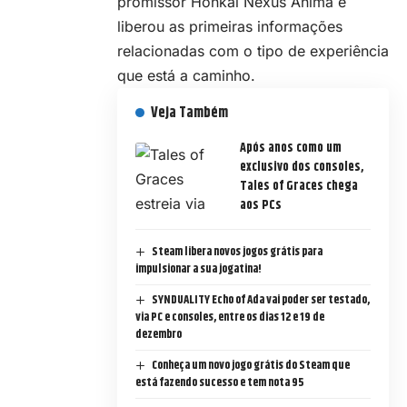
promissor Honkai Nexus Anima e
liberou as primeiras informações
relacionadas com o tipo de experiência
que está a caminho.
Veja Também
Após anos como um
exclusivo dos consoles,
Tales of Graces chega
aos PCs
Steam libera novos jogos grátis para
impulsionar a sua jogatina!
SYNDUALITY Echo of Ada vai poder ser testado,
via PC e consoles, entre os dias 12 e 19 de
dezembro
Conheça um novo jogo grátis do Steam que
está fazendo sucesso e tem nota 95