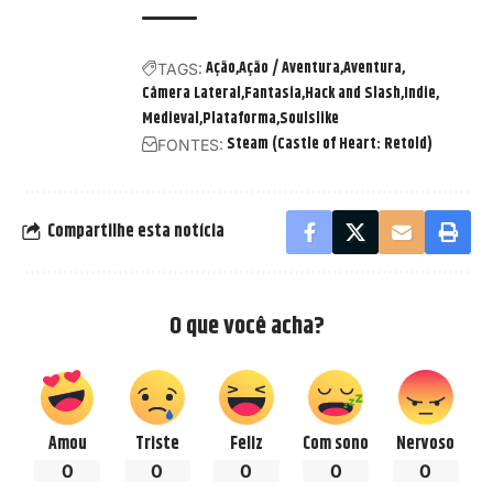
Ação
Ação / Aventura
Aventura
TAGS:
Câmera Lateral
Fantasia
Hack and Slash
Indie
Medieval
Plataforma
Soulslike
Steam (Castle of Heart: Retold)
FONTES:
Compartilhe esta notícia
O que você acha?
Amou
Triste
Feliz
Com sono
Nervoso
0
0
0
0
0