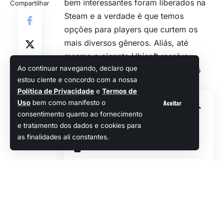
bem interessantes foram liberados na
Compartilhar
Steam e a verdade é que temos
opções para players que curtem os
mais diversos gêneros. Aliás, até
mesmo a gigante Ubisoft resolveu
Ao continuar navegando, declaro que
liberar um dos seus games gratuitos
estou ciente e concordo com a nossa
por meio da loja da Valve.
Política de Privacidade
e
Termos de
Aceitar
Sumário
Uso
bem como manifesto o
consentimento quanto ao fornecimento
e tratamento dos dados e cookies para
Flipper Frenzy
as finalidades ali constantes.
Smoke Break!
Champions Tactics Reforged
Bioprototype
Levania
Mutants: Genesis