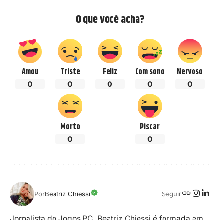
O que você acha?
Amou
Triste
Feliz
Com sono
Nervoso
0
0
0
0
0
Morto
Piscar
0
0
Seguir
Por
Beatriz Chiessi
Jornalista do Jogos PC, Beatriz Chiessi é formada em