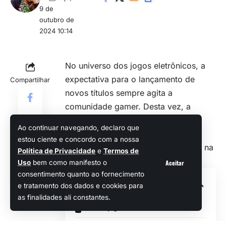
9 de
outubro de
2024 10:14
No universo dos jogos eletrônicos, a
expectativa para o lançamento de
Compartilhar
novos títulos sempre agita a
comunidade gamer. Desta vez, a
novidade vem do aguardado
Ao continuar navegando, declaro que
lançamento de In Sink, programado
estou ciente e concordo com a nossa
para estrear no dia 12 de novembro na
Política de Privacidade
e
Termos de
plataforma Steam.
Aceitar
Uso
bem como manifesto o
consentimento quanto ao fornecimento
Sumário
e tratamento dos dados e cookies para
as finalidades ali constantes.
Sobre o jogo In Sink