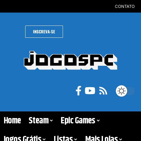
CONTATO
INSCREVA-SE
Home
Steam
Epic Games
Jogos Grátis
Listas
Mais Lojas