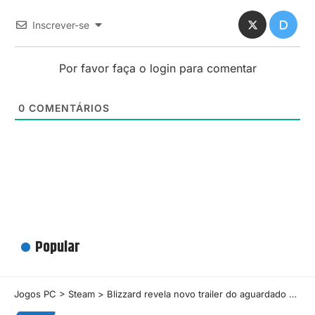
Inscrever-se
Por favor faça o login para comentar
0
COMENTÁRIOS
Popular
Jogos PC
>
Steam
>
Blizzard revela novo trailer do aguardado Diablo 4: Vessel of Hatred