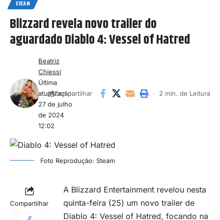
STEAM
Blizzard revela novo trailer do
aguardado Diablo 4: Vessel of Hatred
Beatriz
Chiessi
Última
atualização:
2 min. de Leitura
Compartilhar
27 de julho
de 2024
12:02
Foto Reprodução: Steam
A Blizzard Entertainment revelou nesta
quinta-feira (25) um novo trailer de
Compartilhar
Diablo 4: Vessel of Hatred, focando na