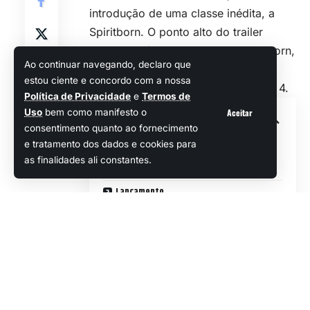
introdução de uma classe inédita, a
Spiritborn. O ponto alto do trailer
divulgado é a introdução da Spiritborn,
Ao continuar navegando, declaro que
uma classe que traz uma nova
estou ciente e concordo com a nossa
dinâmica para o universo de Diablo 4.
Política de Privacidade
e
Termos de
Aceitar
Uso
bem como manifesto o
Sumário
consentimento quanto ao fornecimento
e tratamento dos dados e cookies para
Espíritos Guardiões de Diablo 4: Vessel
as finalidades ali constantes.
of Hatred
Lançamento
A designer narrativa Eleni Rivera-Colon
comentou em detalhes sobre a criação
dos Espíritos Guardiões, elementos
centrais para a nova classe, e sua
profunda conexão com o mundo do