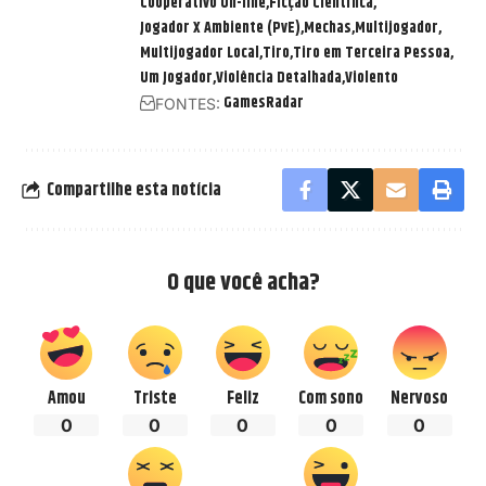
Cooperativo On-line
Ficção Científica
Jogador X Ambiente (PvE)
Mechas
Multijogador
Multijogador Local
Tiro
Tiro em Terceira Pessoa
Um Jogador
Violência Detalhada
Violento
GamesRadar
FONTES:
Compartilhe esta notícia
O que você acha?
Amou
Triste
Feliz
Com sono
Nervoso
0
0
0
0
0