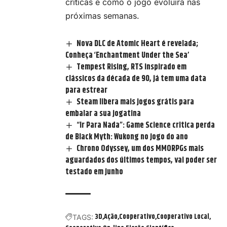
críticas e como o jogo evoluirá nas
próximas semanas.
Nova DLC de Atomic Heart é revelada;
Conheça ‘Enchantment Under the Sea’
Tempest Rising, RTS inspirado em
clássicos da década de 90, já tem uma data
para estrear
Steam libera mais jogos grátis para
embalar a sua jogatina
“Ir Para Nada”: Game Science critica perda
de Black Myth: Wukong no jogo do ano
Chrono Odyssey, um dos MMORPGs mais
aguardados dos últimos tempos, vai poder ser
testado em junho
3D
Ação
Cooperativo
Cooperativo Local
TAGS: