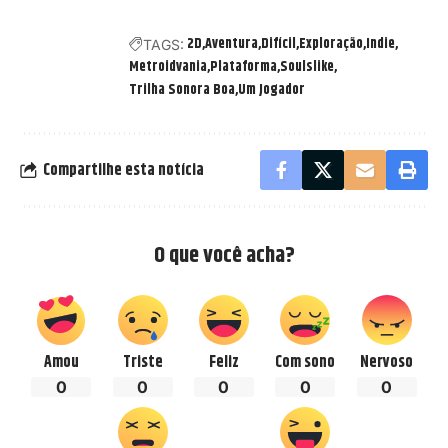
2D
Aventura
Difícil
Exploração
Indie
TAGS:
Metroidvania
Plataforma
Soulslike
Trilha Sonora Boa
Um Jogador
Compartilhe esta notícia
O que você acha?
Amou
Triste
Feliz
Com sono
Nervoso
0
0
0
0
0