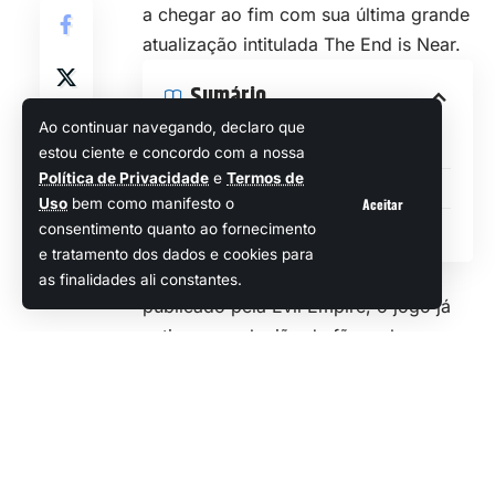
a chegar ao fim com sua última grande
atualização intitulada The End is Near.
Sumário
Ao continuar navegando, declaro que
A Conclusão de uma Era
estou ciente e concordo com a nossa
Política de Privacidade
e
Termos de
Razões por trás do fim
Aceitar
Uso
bem como manifesto o
Novos projetos do Evil Empire
consentimento quanto ao fornecimento
e tratamento dos dados e cookies para
Desenvolvido pela Motion Twin e
as finalidades ali constantes.
publicado pela Evil Empire, o jogo já
cativou uma legião de fãs ao longo
dos seus cinco anos de vida com
inúmeras atualizações e expansões de
DLC.
Veja Também