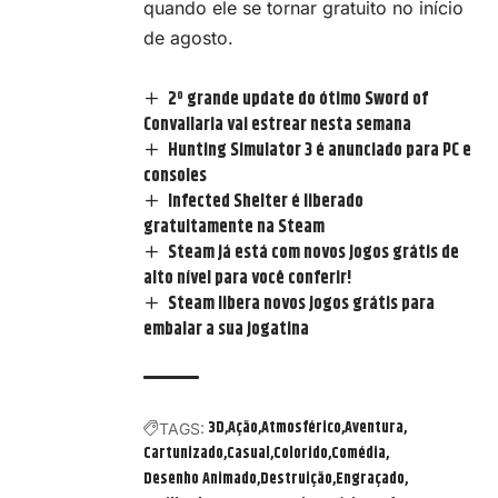
quando ele se tornar gratuito no início
de agosto.
2º grande update do ótimo Sword of
Convallaria vai estrear nesta semana
Hunting Simulator 3 é anunciado para PC e
consoles
Infected Shelter é liberado
gratuitamente na Steam
Steam já está com novos jogos grátis de
alto nível para você conferir!
Steam libera novos jogos grátis para
embalar a sua jogatina
3D
Ação
Atmosférico
Aventura
TAGS:
Cartunizado
Casual
Colorido
Comédia
Desenho Animado
Destruição
Engraçado