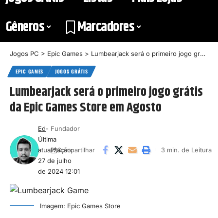
Gêneros
Marcadores
Jogos PC
>
Epic Games
>
Lumbearjack será o primeiro jogo grátis da Epic Games Store em Agosto
EPIC GAMES
JOGOS GRÁTIS
Lumbearjack será o primeiro jogo grátis
da Epic Games Store em Agosto
Ed
- Fundador
Última
atualização:
3 min. de Leitura
Compartilhar
27 de julho
de 2024 12:01
Imagem: Epic Games Store