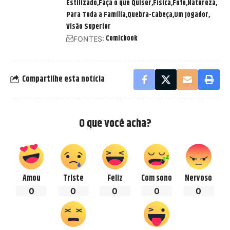
Estilizado
Faça o que Quiser
Física
Fofo
Natureza
Para Toda a Família
Quebra-Cabeça
Um Jogador
Visão Superior
Comicbook
FONTES:
Compartilhe esta notícia
O que você acha?
Amou
Triste
Feliz
Com sono
Nervoso
0
0
0
0
0