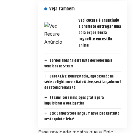
Veja Também
Ved Recure é anunciado
e promete entregar uma
bela experiência
roguelite em estilo
anime
Borderlands 4 lidera lista dos jogos mais
vendidos no Steam
Date A Live: Ren Dystopia, jogo baseado na
série de light novels Date A Live, será lançado em 5
de setembro para PC
Steam libera mais jogos grátis para
impulsionar a sua jogatina
Epic Games Store lança um novo jogo gratuito
nesta quinta-feira!
Essa novidade mostra que a Epic