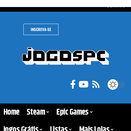
CONTATO
INSCREVA-SE
Home
Steam
Epic Games
Jogos Grátis
Listas
Mais Lojas