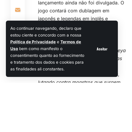
lançamento ainda não foi divulgada. O
jogo contará com dublagem em
japonês e legendas em inglês e
Ao continuar navegando, declaro que
japonês.
estou ciente e concordo com a nossa
Confira uma
visão geral
do jogo
Política de Privacidade
e
Termos de
Aceitar
Uso
bem como manifesto o
conforme os desenvolvedores.
consentimento quanto ao fornecimento
Junte-se à super-heroína colegial Reya
e tratamento dos dados e cookies para
e sua empresária, Nio, enquanto elas
as finalidades ali constantes.
embarcam em uma aventura como
criadoras de conteúdo sobre heróis,
lutando contra monstros que surgem,
todos os dias, de outra dimensão.
Veja Também
The Occultist: Novo jogo
de horror em primeira
pessoa é anunciado