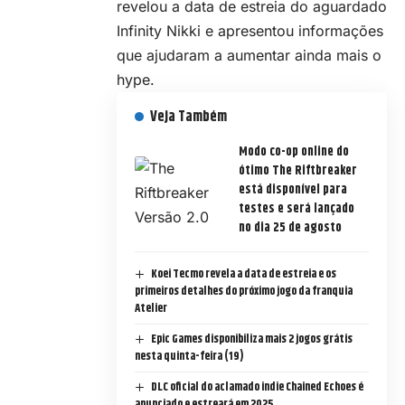
revelou a data de estreia do aguardado
Infinity Nikki e apresentou informações
que ajudaram a aumentar ainda mais o
hype.
Veja Também
Modo co-op online do
ótimo The Riftbreaker
está disponível para
testes e será lançado
no dia 25 de agosto
Koei Tecmo revela a data de estreia e os
primeiros detalhes do próximo jogo da franquia
Atelier
Epic Games disponibiliza mais 2 jogos grátis
nesta quinta-feira (19)
DLC oficial do aclamado indie Chained Echoes é
anunciado e estreará em 2025