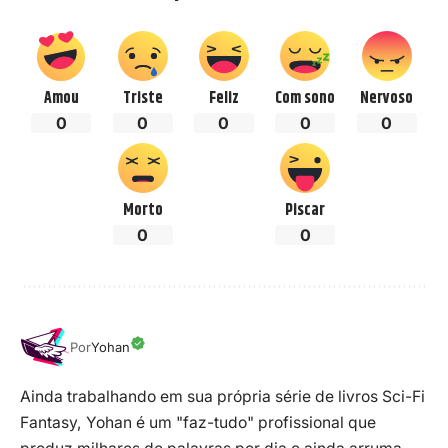
Amou
Triste
Feliz
Com sono
Nervoso
0
0
0
0
0
Morto
Piscar
0
0
Por
Yohan
Ainda trabalhando em sua própria série de livros Sci-Fi
Fantasy, Yohan é um "faz-tudo" profissional que