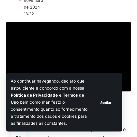
novembro
de 2024
13:22
Ao continuar navegando, declaro que
estou ciente e concordo com a nossa
Política de Privacidade
e
Termos de
Aceitar
Uso
bem como manifesto o
Se você é fã de
jogos de
consentimento quanto ao fornecimento
sobrevivência
, é bom saber que a
Compartilhar
e tratamento dos dados e cookies para
Astrolabe Interactive e a publisher
as finalidades ali constantes.
Funcom liberaram um press release e