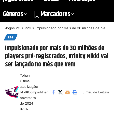
Gêneros
Marcadores
Jogos PC
>
RPG
>
Impulsionado por mais de 30 milhões de players pré-registrados, Infnity Nikki vai ser lançado no mês que vem
RPG
Impulsionado por mais de 30 milhões de
players pré-registrados, Infnity Nikki vai
ser lançado no mês que vem
Yohan
Última
atualização:
14 de
3 min. de Leitura
Compartilhar
novembro
de 2024
07:07