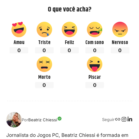
O que você acha?
Amou
Triste
Feliz
Com sono
Nervoso
0
0
0
0
0
Morto
Piscar
0
0
Seguir
Por
Beatriz Chiessi
Jornalista do Jogos PC, Beatriz Chiessi é formada em