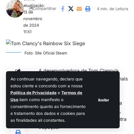
atualização:
4 min. de Leitura
Compartilhar
13 de
novembro
de 2024
11:51
Foto: Site Oficial Steam
A desenvolvedora de Tom Clancy’s
Rainbow Six Siege compartilhou a mais
Compartilhar
Ao continuar navegando, declaro que
estou ciente e concordo com a nossa
recente atualização do
roadmap
do
Política de Privacidade
e
Termos de
jogo, trazendo novos recursos e
Aceitar
Uso
bem como manifesto o
ajustes planejados para a temporada
consentimento quanto ao fornecimento
Y9S4, com foco em balanceamento,
e tratamento dos dados e cookies para
conforto do jogador, e medidas contra
as finalidades ali constantes.
trapaças.